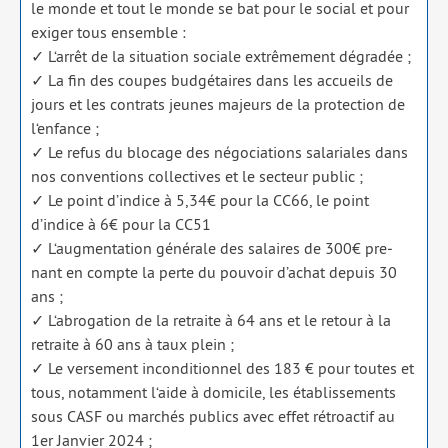
le monde et tout le monde se bat pour le social et pour
exi­ger tous ensemble :
✓ L‘arrêt de la situa­tion sociale extrê­me­ment dégra­dée ;
✓ La fin des coupes bud­gé­taires dans les accueils de
jours et les contrats jeunes majeurs de la pro­tec­tion de
l‘enfance ;
✓ Le refus du blo­cage des négo­cia­tions sala­riales dans
nos conven­tions col­lec­tives et le sec­teur public ;
✓ Le point d’indice à 5,34€ pour la CC66, le point
d’indice à 6€ pour la CC51
✓ L‘augmentation géné­rale des salaires de 300€ pre­
nant en compte la perte du pou­voir d’achat depuis 30
ans ;
✓ L‘abrogation de la retraite à 64 ans et le retour à la
retraite à 60 ans à taux plein ;
✓ Le ver­se­ment incon­di­tion­nel des 183 € pour toutes et
tous, notam­ment l‘aide à domi­cile, les éta­blis­se­ments
sous CASF ou mar­chés publics avec effet rétro­ac­tif au
1er Janvier 2024 ;