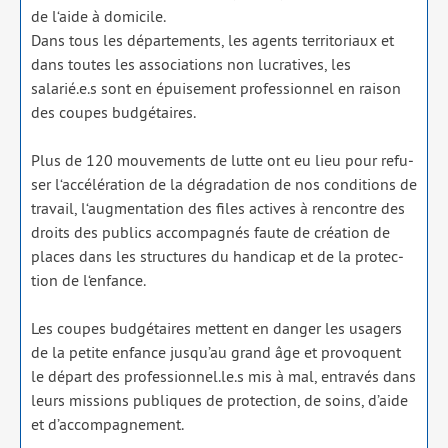
de l‘aide à domi­cile.
Dans tous les dépar­te­ments, les agents ter­ri­to­riaux et
dans toutes les asso­cia­tions non lucra­tives, les
salarié.e.s sont en épui­se­ment pro­fes­sion­nel en rai­son
des coupes bud­gé­taires.
Plus de 120 mou­ve­ments de lutte ont eu lieu pour refu­
ser l‘accélération de la dégra­da­tion de nos condi­tions de
tra­vail, l‘augmentation des files actives à ren­contre des
droits des publics accom­pa­gnés faute de créa­tion de
places dans les struc­tures du han­di­cap et de la pro­tec­
tion de l‘enfance.
Les coupes bud­gé­taires mettent en dan­ger les usa­gers
de la petite enfance jusqu’au grand âge et pro­voquent
le départ des professionnel.le.s mis à mal, entra­vés dans
leurs mis­sions publiques de pro­tec­tion, de soins, d’aide
et d’accompagnement.