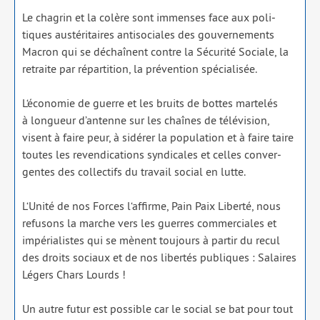
Le cha­grin et la colère sont immenses face aux poli­
tiques aus­té­ri­taires anti­so­ciales des gou­ver­ne­ments
Macron qui se déchaînent contre la Sécurité Sociale, la
retraite par répar­ti­tion, la pré­ven­tion spé­cia­li­sée.
L‘économie de guerre et les bruits de bottes mar­te­lés
à lon­gueur d’antenne sur les chaînes de télé­vi­sion,
visent à faire peur, à sidé­rer la popu­la­tion et à faire taire
toutes les reven­di­ca­tions syn­di­cales et celles conver­
gentes des col­lec­tifs du tra­vail social en lutte.
L‘Unité de nos Forces l‘affirme, Pain Paix Liberté, nous
refu­sons la marche vers les guerres com­mer­ciales et
impé­ria­listes qui se mènent tou­jours à par­tir du recul
des droits sociaux et de nos liber­tés publiques : Salaires
Légers Chars Lourds !
Un autre futur est pos­sible car le social se bat pour tout