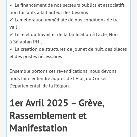
✓ Le finan­ce­ment de nos sec­teurs publics et asso­cia­tifs
non lucra­tifs à la hau­teur des besoins ;
✓ L‘amélioration immé­diate de nos condi­tions de tra­
vail ;
✓ Le rejet du tra­vail et de la tari­fi­ca­tion à l‘acte, Non
à Séraphin PH ;
✓ La créa­tion de struc­tures de jour et de nuit, des places
et des postes néces­saires ;
Ensemble por­tons ces reven­di­ca­tions, nous devons
nous faire entendre auprès de l’État, du Conseil
Départemental, de la Région.
1er Avril 2025 – Grève,
Rassemblement et
Manifestation