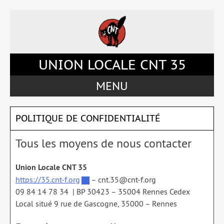
Accéder
Accéder
Accéder
Accéder
au
au
à
au
menu
contenu
la
pied
du
principal
barre
de
site
de
latérale
page
UNION LOCALE CNT 35
la
de
page
la
MENU
page
POLITIQUE DE CONFIDENTIALITÉ
Tous les moyens de nous contacter
Union Locale CNT 35
https://35.cnt-f.org
– cnt.35@cnt-f.org
09 84 14 78 34 | BP 30423 – 35004 Rennes Cedex
Local situé 9 rue de Gascogne, 35000 – Rennes