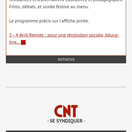
Films, débats, et soi­rée fes­tive au menu.
Le pro­gramme pré­cis sur l’affiche jointe.
3 – 4 Avril Rennes : pour une révo­lu­tion sociale, édu­ca­
tive…
INITIATIVE
· SE SYNDIQUER ·