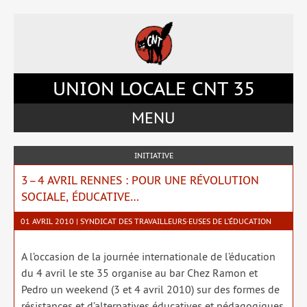
Accéder
Accéder
Accéder
Accéder
au
au
à
au
menu
contenu
la
pied
du
principal
barre
de
site
de
latérale
page
UNION LOCALE CNT 35
la
de
page
la
MENU
page
INITIATIVE
3 – 4 AVRIL RENNES : POUR UNE RÉVOLUTION
SOCIALE, ÉDUCATIVE…
01 AVRIL 2010 | SYNDICAT DES TRAVAILLEURS·EUSES DE L’ÉDUCATION
A l’occasion de la jour­née inter­na­tio­nale de l’éducation
du 4 avril le ste 35 orga­nise au bar Chez Ramon et
Pedro un wee­kend (3 et 4 avril 2010) sur des formes de
résis­tances et d’alternatives édu­ca­tives et péda­go­giques.