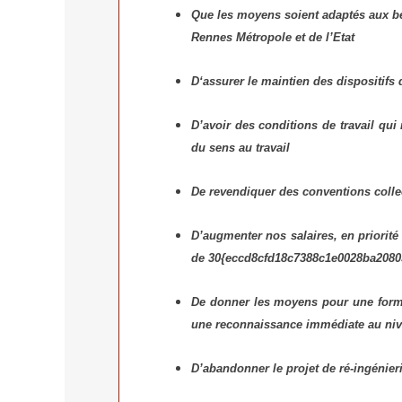
Que les moyens soient adap­tés aux bes
Rennes Métropole et de l’Etat
D‘assurer le main­tien des dis­po­si­tifs d
D’avoir des condi­tions de tra­vail qui 
du sens au tra­vail
De reven­di­quer des conven­tions col­l
D’augmenter nos salaires, en prio­ri­t
de 30{eccd8cfd18c7388c1e0028ba2080
De don­ner les moyens pour une for­ma­t
une recon­nais­sance immé­diate au niv
D’abandonner le pro­jet de ré-ingé­nie­