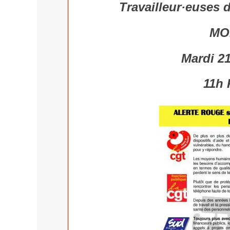
Travailleur·euses 
MO
Mardi 21
11h 