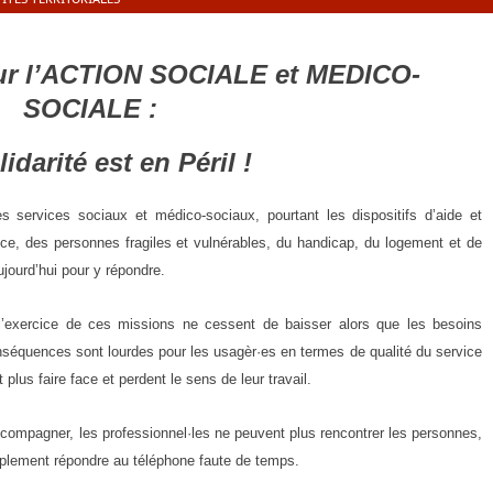
 l’ACTION SOCIALE et MEDICO-
SOCIALE :
idarité est en Péril !
er­vices sociaux et médi­co-sociaux, pour­tant les dis­po­si­tifs d’aide et
e, des per­sonnes fra­giles et vul­né­rables, du han­di­cap, du loge­ment et de
ujourd’hui pour y répondre.
’exercice de ces mis­sions ne cessent de bais­ser alors que les besoins
quences sont lourdes pour les usagèr·es en termes de qua­li­té du ser­vice
lus faire face et perdent le sens de leur tra­vail.
d’accompagner, les professionnel·les ne peuvent plus ren­con­trer les per­sonnes,
­ple­ment répondre au télé­phone faute de temps.