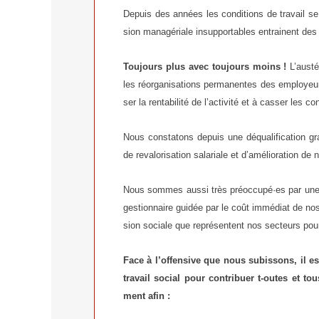
Depuis des années les condi­tions de tra­vail se d
sion mana­gé­riale insup­por­tables entrainent des 
Toujours plus avec tou­jours moins !
L’austér
les réor­ga­ni­sa­tions per­ma­nentes des employeu
ser la ren­ta­bi­li­té de l’activité et à cas­ser les co
Nous consta­tons depuis une déqua­li­fi­ca­tion gra
de reva­lo­ri­sa­tion sala­riale et d’amélioration de 
Nous sommes aus­si très préoccupé·es par une dés
ges­tion­naire gui­dée par le coût immé­diat de no
sion sociale que repré­sentent nos sec­teurs pour
Face à l’offensive que nous subis­sons, il es
tra­vail social pour contri­buer t‑outes et tou
ment afin :