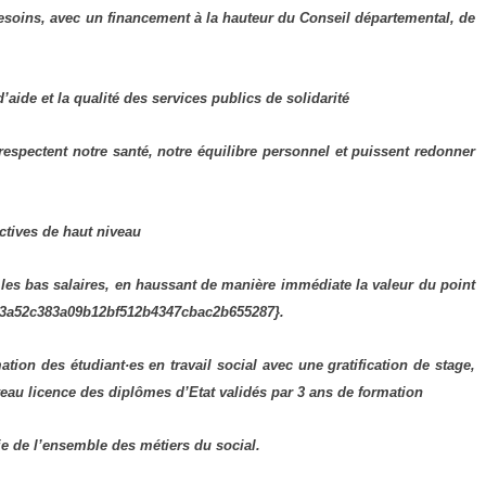
oins, avec un finan­ce­ment à la hau­teur du Conseil dépar­te­men­tal, de
’aide et la qua­li­té des ser­vices publics de soli­da­ri­té
res­pectent notre san­té, notre équi­libre per­son­nel et puissent redon­ner
ec­tives de haut niveau
é les bas salaires, en haus­sant de manière immé­diate la valeur du point
3a52c383a09b12bf512b4347cbac2b655287}.
ion des étudiant·es en tra­vail social avec une gra­ti­fi­ca­tion de stage,
eau licence des diplômes d’Etat vali­dés par 3 ans de for­ma­tion
rie de l’ensemble des métiers du social.