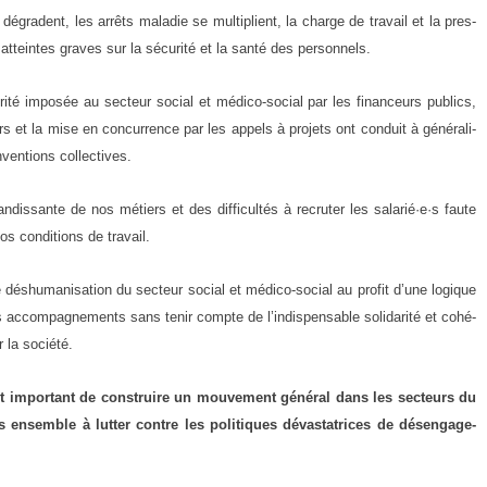
égradent, les arrêts mala­die se mul­ti­plient, la charge de tra­vail et la pres­
atteintes graves sur la sécu­ri­té et la san­té des per­son­nels.
ité impo­sée au sec­teur social et médi­co-social par les finan­ceurs publics,
rs et la mise en concur­rence par les appels à pro­jets ont conduit à géné­ra­li­
nven­tions col­lec­tives.
n­dis­sante de nos métiers et des dif­fi­cul­tés à recru­ter les salarié·e·s faute
nos condi­tions de tra­vail.
hu­ma­ni­sa­tion du sec­teur social et médi­co-social au pro­fit d’une logique
s accom­pa­gne­ments sans tenir compte de l’indispensable soli­da­ri­té et cohé­
 la socié­té.
t impor­tant de construire un mou­ve­ment géné­ral dans les sec­teurs du
s ensemble à lut­ter contre les poli­tiques dévas­ta­trices de désen­ga­ge­