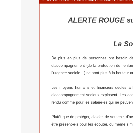
ALERTE ROUGE sur
La Sol
De plus en plus de per­sonnes ont besoin des s
d’accompagnement (de la pro­tec­tion de l’enfanc
l’urgence sociale…) ne sont plus à la hau­teur a
Les moyens humains et finan­ciers dédiés à l
d’accompagnement sociaux explosent. Les consé­
ren­du comme pour les salarié·es qui ne peuvent p
Plutôt que de pro­té­ger, d’aider, de sou­te­nir, 
être présent·e·s pour les écou­ter, ou même sim