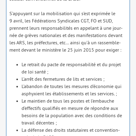
S’appuyant sur la mobi­li­sa­tion qui s’est expri­mée le
9 avril, les Fédérations Syndicales CGT, FO et SUD,
prennent leurs res­pon­sa­bi­li­tés en appe­lant à une jour­
née de grèves natio­nales et des mani­fes­ta­tions devant
les ARS, les pré­fec­tures, etc… ain­si qu’à un ras­sem­ble­
ment devant le minis­tère le 25 juin 2015 pour exi­ger :
Le retrait du pacte de res­pon­sa­bi­li­té et du pro­jet
de loi san­té ;
L’arrêt des fer­me­tures de lits et ser­vices ;
L’abandon de toutes les mesures d’économie qui
asphyxient les éta­blis­se­ments et les ser­vices. ;
Le main­tien de tous les postes et l’embauche
d’effectifs qua­li­fiés en mesure de répondre aux
besoins de la popu­la­tion avec des condi­tions de
tra­vail décentes ;
La défense des droits sta­tu­taires et conven­tion­