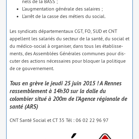
nels de la BASS ;
L’augmentation géné­rale des salaires ;
L’arrêt de la casse des métiers du social.
Les syn­di­cats dépar­te­men­taux CGT, FO, SUD et CNT
appellent les sala­riés du sec­teur de la san­té, du social et
du médi­co-social à orga­ni­ser, dans tous les éta­blis­se­
ments, des Assemblées Générales com­munes pour dis­
cu­ter des actions néces­saires pour blo­quer la poli­tique
de ce gou­ver­ne­ment.
Tous en grève le jeudi 25 juin 2015 ! A Rennes
rassemblement à 14h30 sur la dalle du
colombier situé à 200m de l’Agence régionale de
santé (ARS)
CNT Santé Social et CT 35 Tél : 06 02 22 96 97