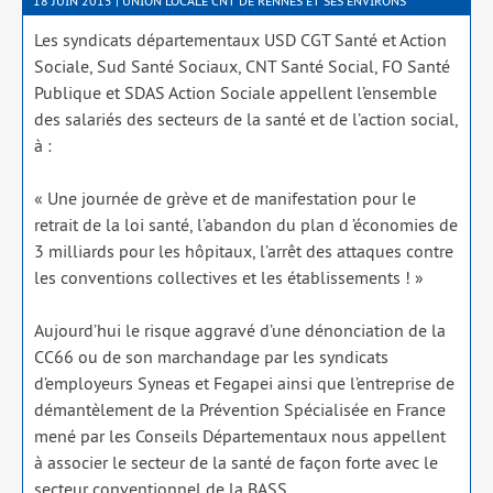
18 JUIN 2015 | UNION LOCALE CNT DE RENNES ET SES ENVIRONS
Les syn­di­cats dépar­te­men­taux USD CGT Santé et Action
Sociale, Sud Santé Sociaux, CNT Santé Social, FO Santé
Publique et SDAS Action Sociale appellent l’ensemble
des sala­riés des sec­teurs de la san­té et de l’action social,
à :
« Une jour­née de grève et de mani­fes­ta­tion pour le
retrait de la loi san­té, l’abandon du plan d ’éco­no­mies de
3 mil­liards pour les hôpi­taux, l’arrêt des attaques contre
les conven­tions col­lec­tives et les éta­blis­se­ments ! »
Aujourd’hui le risque aggra­vé d’une dénon­cia­tion de la
CC66 ou de son mar­chan­dage par les syn­di­cats
d’employeurs Syneas et Fegapei ain­si que l’entreprise de
déman­tè­le­ment de la Prévention Spécialisée en France
mené par les Conseils Départementaux nous appellent
à asso­cier le sec­teur de la san­té de façon forte avec le
sec­teur conven­tion­nel de la BASS.