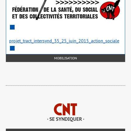
projet_​tract_​intersynd_​35_​25_​juin_​2015_​action_​sociale
MOBILISATION
· SE SYNDIQUER ·