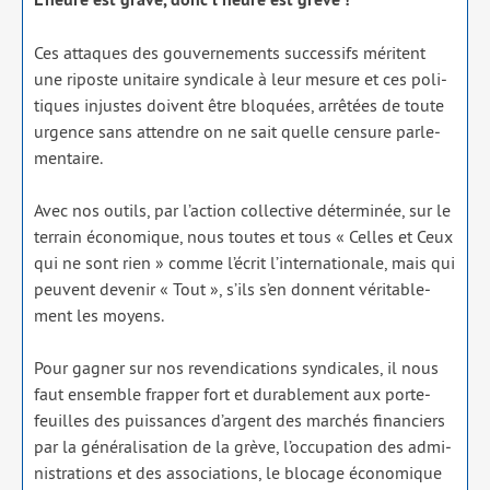
Ces attaques des gou­ver­ne­ments suc­ces­sifs méritent
une riposte uni­taire syn­di­cale à leur mesure et ces poli­
tiques injustes doivent être blo­quées, arrê­tées de toute
urgence sans attendre on ne sait quelle cen­sure par­le­
men­taire.
Avec nos outils, par l’action col­lec­tive déter­mi­née, sur le
ter­rain éco­no­mique, nous toutes et tous « Celles et Ceux
qui ne sont rien » comme l’écrit l’internationale, mais qui
peuvent deve­nir « Tout », s’ils s’en donnent véritable­
ment les moyens.
Pour gagner sur nos reven­di­ca­tions syn­di­cales, il nous
faut ensemble frap­per fort et dura­ble­ment aux por­te­
feuilles des puis­sances d’argent des mar­chés finan­ciers
par la géné­ra­li­sa­tion de la grève, l’occupation des admi­
nis­tra­tions et des asso­cia­tions, le blo­cage éco­no­mique