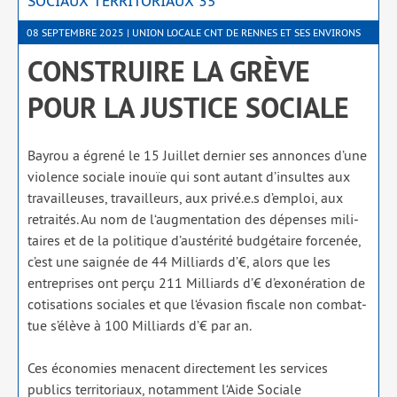
SOCIAUX TERRITORIAUX 35
08 SEPTEMBRE 2025 | UNION LOCALE CNT DE RENNES ET SES ENVIRONS
CONSTRUIRE LA GRÈVE
POUR LA JUSTICE SOCIALE
Bayrou a égre­né le 15 Juillet der­nier ses annonces d’une
vio­lence sociale inouïe qui sont autant d’insultes aux
tra­vailleuses, tra­vailleurs, aux privé.e.s d’emploi, aux
retrai­tés. Au nom de l‘augmentation des dépenses mili­
taires et de la poli­tique d’austérité bud­gé­taire for­ce­née,
c’est une sai­gnée de 44 Milliards d’€, alors que les
entre­prises ont per­çu 211 Milliards d’€ d’exonération de
coti­sa­tions sociales et que l‘évasion fis­cale non com­bat­
tue s’élève à 100 Milliards d’€ par an.
Ces éco­no­mies menacent direc­te­ment les ser­vices
publics ter­ri­to­riaux, notam­ment l‘Aide Sociale