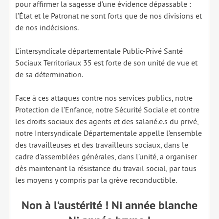
pour affir­mer la sagesse d’une évi­dence dépas­sable :
l’État et le Patro­nat ne sont forts que de nos divi­sions et
de nos indé­ci­sions.
L’intersyndicale dépar­te­men­tale Public-Privé Santé
Sociaux Territoriaux 35 est forte de son uni­té de vue et
de sa déter­mi­na­tion.
Face à ces attaques contre nos ser­vices publics, notre
Protection de l’Enfance, notre Sécurité Sociale et contre
les droits sociaux des agents et des salarié.e.s du pri­vé,
notre Intersyndicale Départementale appelle l’ensemble
des tra­vailleuses et des tra­vailleurs sociaux, dans le
cadre d’assemblées géné­rales, dans l’unité, a orga­ni­ser
dès main­tenant la résis­tance du tra­vail social, par tous
les moyens y com­pris par la grève recon­duc­tible.
Non à l‘austérité ! Ni année blanche