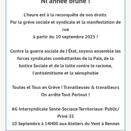
Ni année brune !
L’heure est à la recon­quête de nos droits.
Par la grève sociale et syn­di­cale et la mani­fes­ta­tion de
rue
à par­tir du 10 sep­tembre 2025 !
Contre la guerre sociale de l‘État, soyons ensemble les
forces syn­di­cales com­bat­tantes de la Paix, de la
Justice Sociale et de la lutte contre le racisme,
l‘antisémitisme et la xéno­pho­bie
Toutes et Tous en Grève ! Travailleuses & tra­vailleurs
On arrête Tout Partout !
AG Intersyndicale Santé-Sociaux-Territoriaux- Public/​
Privé 35
10 Septembre à 14H00 aux Ateliers du Vent à Rennes