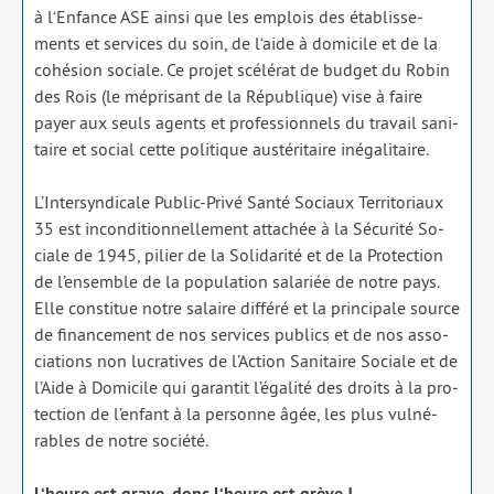
à l‘Enfance ASE ain­si que les emplois des éta­blis­se­
ments et ser­vices du soin, de l‘aide à domi­cile et de la
cohé­sion sociale. Ce pro­jet scé­lé­rat de bud­get du Robin
des Rois (le mépri­sant de la République) vise à faire
payer aux seuls agents et pro­fes­sion­nels du tra­vail sani­
taire et social cette poli­tique aus­té­ri­taire inéga­li­taire.
L’Intersyndicale Public-Privé Santé Sociaux Territoriaux
35 est incon­di­tion­nel­le­ment atta­chée à la Sécurité So­
ciale de 1945, pilier de la Solidarité et de la Protection
de l’ensemble de la popu­la­tion sala­riée de notre pays.
Elle consti­tue notre salaire dif­fé­ré et la prin­ci­pale source
de finan­ce­ment de nos ser­vices publics et de nos asso­
cia­tions non lucra­tives de l’Action Sanitaire Sociale et de
l’Aide à Domicile qui garan­tit l’égalité des droits à la pro­
tec­tion de l’enfant à la per­sonne âgée, les plus vul­né­
rables de notre socié­té.
L‘heure est grave, donc l‘heure est grève !