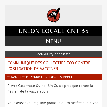
Accéder
Accéder
Accéder
Accéder
au
au
à
au
menu
contenu
la
pied
du
principal
barre
de
site
de
latérale
page
UNION LOCALE CNT 35
la
de
page
la
MENU
page
COMMUNIQUÉ DE PRESSE
COMMUNIQUÉ DES COLLECTIFS FCO CONTRE
L’OBLIGATION DE VACCINER
28 JANVIER 2011 | SYNDICAT INTERPROFESSIONNEL
Fièvre Catarrhale Ovine : Un Guide pra­tique contre la
fièvre… de la vac­ci­na­tion
Vous avez subi le guide pra­tique du minis­tère sur la vac­