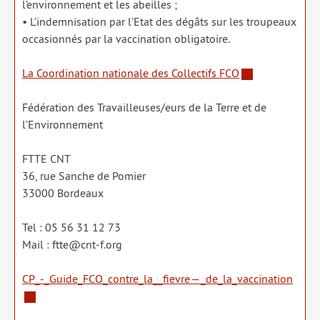
l’environnement et les abeilles ;
• L’indemnisation par l’Etat des dégâts sur les trou­peaux
occa­sion­nés par la vac­ci­na­tion obli­ga­toire.
La Coordination natio­nale des Collectifs FCO
Fédération des Travailleuses/​eurs de la Terre et de
l’Environnement
FTTE CNT
36, rue Sanche de Pomier
33000 Bordeaux
Tel : 05 56 31 12 73
Mail : ftte@cnt‑f.org
CP_-_Guide_FCO_contre_la__fievre — _​de_​la_​vaccination