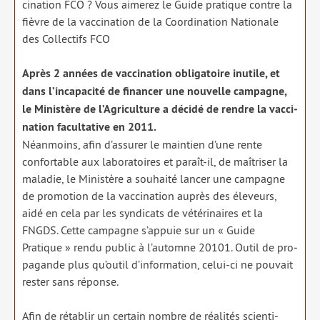
ci­na­tion FCO ? Vous aime­rez le Guide pra­tique contre la
fièvre de la vac­ci­na­tion de la Coordination Nationale
des Collectifs FCO
Après 2 années de vac­ci­na­tion obli­ga­toire inutile, et
dans l’incapacité de finan­cer une nou­velle cam­pagne,
le Ministère de l’Agriculture a déci­dé de rendre la vac­ci­
na­tion facul­ta­tive en 2011.
Néanmoins, afin d’assurer le main­tien d’une rente
confor­table aux labo­ra­toires et paraît-il, de maî­tri­ser la
mala­die, le Ministère a sou­hai­té lan­cer une cam­pagne
de pro­mo­tion de la vac­ci­na­tion auprès des éle­veurs,
aidé en cela par les syn­di­cats de vété­ri­naires et la
FNGDS. Cette cam­pagne s’appuie sur un « Guide
Pratique » ren­du public à l’automne 20101. Outil de pro­
pa­gande plus qu’outil d’information, celui-ci ne pou­vait
res­ter sans réponse.
Afin de réta­blir un cer­tain nombre de réa­li­tés scien­ti­