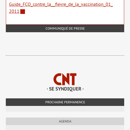
Guide_​FCO_​contre_​la_​_​fievre_​de_​la_​vaccination_​01_​
2011
COMMUNIQUÉ DE PRESSE
· SE SYNDIQUER ·
PROCHAINE PERMANENCE
AGENDA