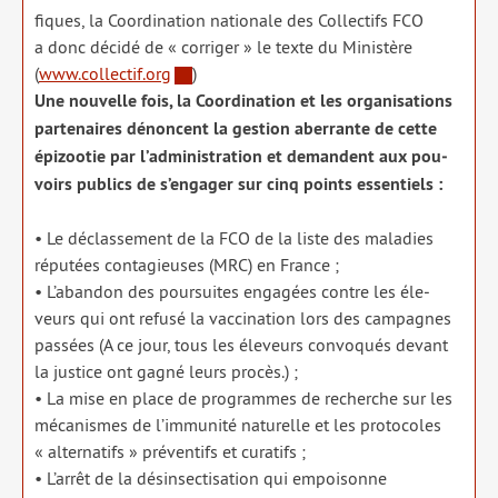
fiques, la Coordination natio­nale des Collectifs FCO
a donc déci­dé de « cor­ri­ger » le texte du Ministère
(
www.collectif.org
)
Une nou­velle fois, la Coordination et les orga­ni­sa­tions
par­te­naires dénoncent la ges­tion aber­rante de cette
épi­zoo­tie par l’administration et demandent aux pou­
voirs publics de s’engager sur cinq points essen­tiels :
• Le déclas­se­ment de la FCO de la liste des mala­dies
répu­tées conta­gieuses (MRC) en France ;
• L’abandon des pour­suites enga­gées contre les éle­
veurs qui ont refu­sé la vac­ci­na­tion lors des cam­pagnes
pas­sées (A ce jour, tous les éle­veurs convo­qués devant
la jus­tice ont gagné leurs pro­cès.) ;
• La mise en place de pro­grammes de recherche sur les
méca­nismes de l’immunité natu­relle et les pro­to­coles
« alter­na­tifs » pré­ven­tifs et cura­tifs ;
• L’arrêt de la dés­in­sec­ti­sa­tion qui empoi­sonne