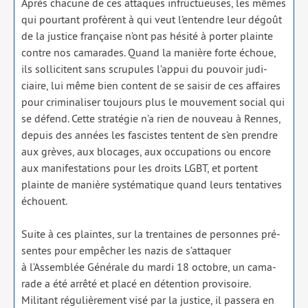
Après cha­cune de ces attaques infruc­tueuses, les mêmes
qui pour­tant pro­fèrent à qui veut l’en­tendre leur dégoût
de la jus­tice fran­çaise n’ont pas hési­té à por­ter plainte
contre nos cama­rades. Quand la manière forte échoue,
ils sol­li­citent sans scru­pules l’ap­pui du pou­voir judi­
ciaire, lui même bien content de se sai­sir de ces affaires
pour cri­mi­na­li­ser tou­jours plus le mou­ve­ment social qui
se défend. Cette stra­té­gie n’a rien de nou­veau à Rennes,
depuis des années les fas­cistes tentent de s’en prendre
aux grèves, aux blo­cages, aux occu­pa­tions ou encore
aux mani­fes­ta­tions pour les droits LGBT, et portent
plainte de manière sys­té­ma­tique quand leurs ten­ta­tives
échouent.
Suite à ces plaintes, sur la tren­taines de per­sonnes pré­
sentes pour empê­cher les nazis de s’at­ta­quer
à l’Assemblée Générale du mar­di 18 octobre, un cama­
rade a été arrê­té et pla­cé en déten­tion pro­vi­soire.
Militant régu­liè­re­ment visé par la jus­tice, il pas­se­ra en