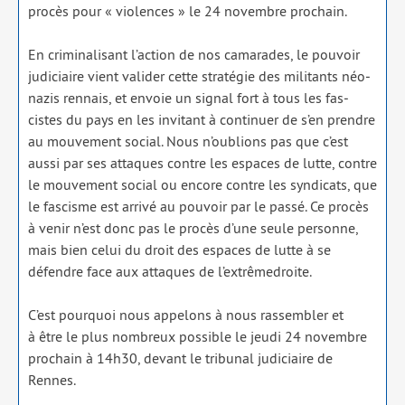
pro­cès pour « vio­lences » le 24 novembre pro­chain.
En cri­mi­na­li­sant l’ac­tion de nos cama­rades, le pou­voir
judi­ciaire vient vali­der cette stra­té­gie des mili­tants néo­
na­zis ren­nais, et envoie un signal fort à tous les fas­
cistes du pays en les invi­tant à conti­nuer de s’en prendre
au mou­ve­ment social. Nous n’ou­blions pas que c’est
aus­si par ses attaques contre les espaces de lutte, contre
le mou­ve­ment social ou encore contre les syn­di­cats, que
le fas­cisme est arri­vé au pou­voir par le pas­sé. Ce pro­cès
à venir n’est donc pas le pro­cès d’une seule per­sonne,
mais bien celui du droit des espaces de lutte à se
défendre face aux attaques de l’ex­trê­me­droite.
C’est pour­quoi nous appe­lons à nous ras­sem­bler et
à être le plus nom­breux pos­sible le jeu­di 24 novembre
pro­chain à 14h30, devant le tri­bu­nal judi­ciaire de
Rennes.