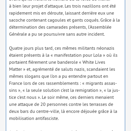
à bien leur pro­jet d’at­taque. Les trois nazillons ont été
rapi­de­ment mis en déroute, lais­sant der­rière eux une
sacoche conte­nant cagoules et gants coqués. Grâce à la
déter­mi­na­tion des cama­rades pré­sents, l’Assemblée
Générale a pu se pour­suivre sans autre inci­dent.
Quatre jours plus tard, ces mêmes mili­tants néo­na­zis
étaient pré­sents à la « mani­fes­ta­tion pour Lola » où ils
por­taient fiè­re­ment une ban­de­role « White Lives
Matter » et, agré­men­té de saluts nazis, scan­daient les
mêmes slo­gans que l’on a pu entendre par­tout en
France lors de ces ras­sem­ble­ments : « migrants assas­
sins », « la seule solu­tion c’est la remi­gra­tion », « la jus­
tice c’est nous ». Le soir même, ces der­niers menaient
une attaque de 20 per­sonnes contre les ter­rasses de
deux bars du centre-ville, là encore déjouée grâce à la
mobi­li­sa­tion anti­fas­ciste.