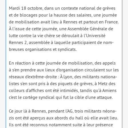
Mardi 18 octobre, dans un contexte natio­nal de grèves
et de blo­cages pour la hausse des salaires, une jour­née
de mobi­li­sa­tion avait lieu à Rennes et par­tout en France.
À l’is­sue de cette jour­née, une Assemblée Générale de
lutte contre la vie chère se dérou­lait à l’Université
Rennes 2, assem­blée à laquelle par­ti­ci­paient de nom­
breuses orga­ni­sa­tions et syn­di­cats.
En réac­tion à cette jour­née de mobi­li­sa­tion, des appels
à s’en prendre aux lieux d’or­ga­ni­sa­tion cir­cu­laient sur les
réseaux d’ex­trême-droite : À Lyon, des mili­tants natio­na­
listes s’en sont pris à des piquets de grèves, à Metz des
col­leurs d’af­fiches ont été inti­mi­dés, tan­dis qu’à Amiens
c’est le cor­tège syn­di­cal qui fut la cible d’une attaque.
Ce jour là à Rennes, pen­dant l’AG, trois mili­tants néo­na­
zis ont été aper­çus aux abords du hall où elle avait lieu.
Ils ont été recon­nus notam­ment suite à leur pré­sence