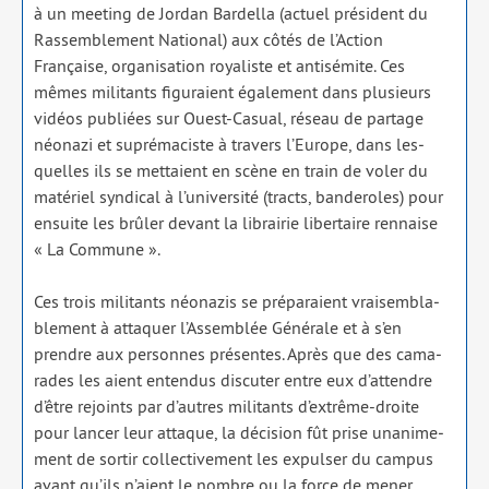
à un mee­ting de Jordan Bardella (actuel pré­sident du
Rassemblement National) aux côtés de l’Action
Française, orga­ni­sa­tion roya­liste et anti­sé­mite. Ces
mêmes mili­tants figu­raient éga­le­ment dans plu­sieurs
vidéos publiées sur Ouest-Casual, réseau de par­tage
néo­na­zi et supré­ma­ciste à tra­vers l’Europe, dans les­
quelles ils se met­taient en scène en train de voler du
maté­riel syn­di­cal à l’u­ni­ver­si­té (tracts, ban­de­roles) pour
ensuite les brû­ler devant la librai­rie liber­taire ren­naise
« La Commune ».
Ces trois mili­tants néo­na­zis se pré­pa­raient vrai­sem­bla­
ble­ment à atta­quer l’Assemblée Générale et à s’en
prendre aux per­sonnes pré­sentes. Après que des cama­
rades les aient enten­dus dis­cu­ter entre eux d’at­tendre
d’être rejoints par d’autres mili­tants d’ex­trême-droite
pour lan­cer leur attaque, la déci­sion fût prise una­ni­me­
ment de sor­tir col­lec­ti­ve­ment les expul­ser du cam­pus
avant qu’ils n’aient le nombre ou la force de mener