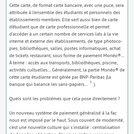
Cette carte, de for­mat carte ban­caire, avec une puce, sera
attri­buée à l’ensemble des étu­diants et per­son­nels des
éta­blis­se­ments membres. Elle sert aus­si bien de carte
d’étudiant que de carte pro­fes­sion­nelle et per­met
d’accéder à un cer­tain nombre de ser­vices liés à la vie
interne et externe des éta­blis­se­ments, de type pho­to­co­
pies, biblio­thèques, salles, postes infor­ma­tiques, achat
de tickets res­tau­rant, sous forme de paie­ment Monéo®…
À terme : accès aux trans­ports, biblio­thèques, pis­cine,
acti­vi­tés cultuelles… Généralement, la par­tie Monéo® de
cette carte étu­diante est gérée par BNP-Paribas (la
3
banque qui balance les sans-papiers…
).
Quels sont les pro­blèmes que cela pose direc­te­ment ?
Un nou­veau sys­tème de paie­ment géné­ra­li­sé à la fac
nous est impo­sé par le haut. Sous cou­vert de moder­ni­té,
c’est une nou­velle culture qui s’installe : cen­tra­li­sa­tion