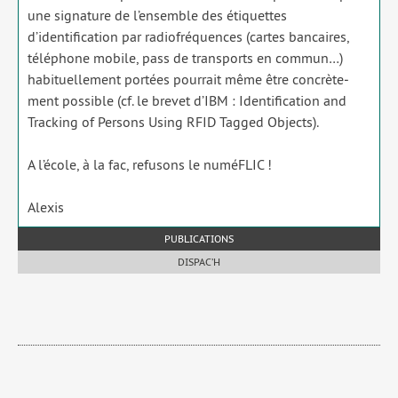
une signa­ture de l’ensemble des éti­quettes
d’identification par radio­fré­quences (cartes ban­caires,
télé­phone mobile, pass de trans­ports en com­mun…)
habi­tuel­le­ment por­tées pour­rait même être concrè­te­
ment pos­sible (cf. le bre­vet d’IBM : Identification and
Tracking of Persons Using RFID Tagged Objects).
A l’école, à la fac, refu­sons le numéFLIC !
Alexis
PUBLICATIONS
DISPAC’H