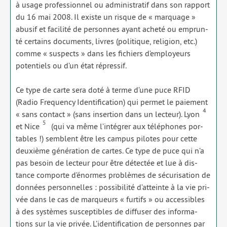
à usage pro­fes­sion­nel ou admi­nis­tra­tif dans son rap­port
du 16 mai 2008. Il existe un risque de « mar­quage »
abu­sif et faci­li­té de per­sonnes ayant ache­té ou emprun­
té cer­tains docu­ments, livres (poli­tique, reli­gion, etc.)
comme « sus­pects » dans les fichiers d’employeurs
poten­tiels ou d’un état répres­sif.
Ce type de carte sera doté à terme d’une puce RFID
(Radio Frequency Identification) qui per­met le paie­ment
4
« sans contact » (sans inser­tion dans un lec­teur). Lyon
5
et Nice
(qui va même l’intégrer aux télé­phones por­
tables !) semblent être les cam­pus pilotes pour cette
deuxième géné­ra­tion de cartes. Ce type de puce qui n’a
pas besoin de lec­teur pour être détec­tée et lue à dis­
tance com­porte d’énormes pro­blèmes de sécu­ri­sa­tion de
don­nées per­son­nelles : pos­si­bi­li­té d’atteinte à la vie pri­
vée dans le cas de mar­queurs « fur­tifs » ou acces­sibles
à des sys­tèmes sus­cep­tibles de dif­fu­ser des infor­ma­
tions sur la vie pri­vée. L’identification de per­sonnes par