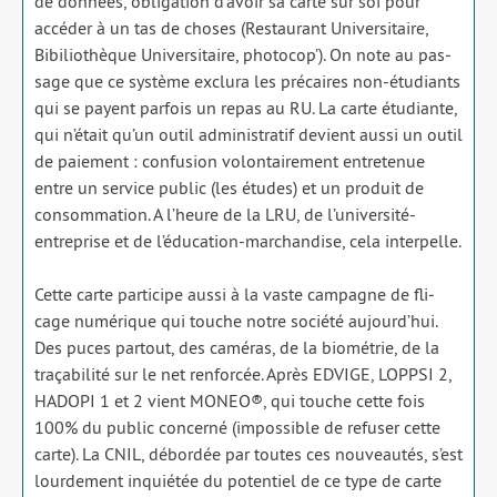
de don­nées, obli­ga­tion d’avoir sa carte sur soi pour
accé­der à un tas de choses (Restaurant Universitaire,
Bibiliothèque Universitaire, pho­to­cop’). On note au pas­
sage que ce sys­tème exclu­ra les pré­caires non-étu­diants
qui se payent par­fois un repas au RU. La carte étu­diante,
qui n’était qu’un outil admi­nis­tra­tif devient aus­si un outil
de paie­ment : confu­sion volon­tai­re­ment entre­te­nue
entre un ser­vice public (les études) et un pro­duit de
consom­ma­tion. A l’heure de la LRU, de l’université-
entreprise et de l’éducation-marchandise, cela inter­pelle.
Cette carte par­ti­cipe aus­si à la vaste cam­pagne de fli­
cage numé­rique qui touche notre socié­té aujourd’hui.
Des puces par­tout, des camé­ras, de la bio­mé­trie, de la
tra­ça­bi­li­té sur le net ren­for­cée. Après EDVIGE, LOPPSI 2,
HADOPI 1 et 2 vient MONEO®, qui touche cette fois
100% du public concer­né (impos­sible de refu­ser cette
carte). La CNIL, débor­dée par toutes ces nou­veau­tés, s’est
lour­de­ment inquié­tée du poten­tiel de ce type de carte