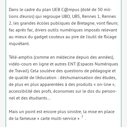
Dans le cadre du plan UEB C@mpus (doté de 30 mil­
lions d’euros) qui regroupe UBO, UBS, Rennes 1, Rennes
2, les grandes écoles publiques de Bretagne, vont fleu­rir,
fac après fac, divers outils numé­riques impo­sés rele­vant
au mieux du gad­get cou­teux au pire de l’outil de fli­cage
inquié­tant.
Télé-amphis (comme en méde­cine depuis des années),
vidéo-cours en ligne et autres ENT (Espaces Numériques
de Travail). Cela sou­lève des ques­tions de péda­go­gie et
de qua­li­té de l’éducation : déshu­ma­ni­sa­tion des études,
de plus en plus appa­ren­tées à des pro­duits « on-line »,
acces­si­bi­li­té des profs, éco­no­mies sur le dos du per­son­
nel et des étu­diants…
Mais un point est encore plus sinistre, la mise en place
2
de la fameuse « carte mul­ti-ser­vice »
.