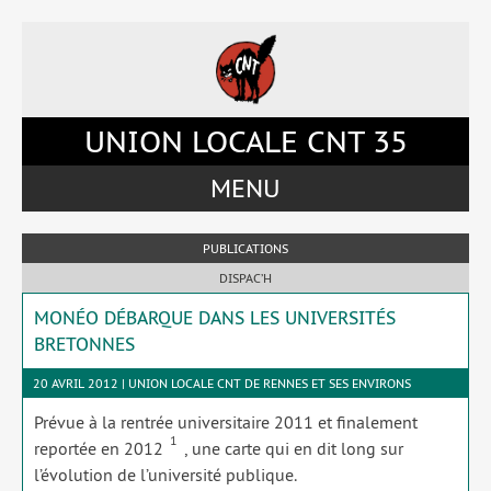
Accéder
Accéder
Accéder
Accéder
au
au
à
au
menu
contenu
la
pied
du
principal
barre
de
site
de
latérale
page
UNION LOCALE CNT 35
la
de
page
la
MENU
page
PUBLICATIONS
DISPAC’H
MONÉO DÉBARQUE DANS LES UNIVERSITÉS
BRETONNES
20 AVRIL 2012 | UNION LOCALE CNT DE RENNES ET SES ENVIRONS
Prévue à la ren­trée uni­ver­si­taire 2011 et fina­le­ment
1
repor­tée en 2012
, une carte qui en dit long sur
l’évolution de l’université publique.