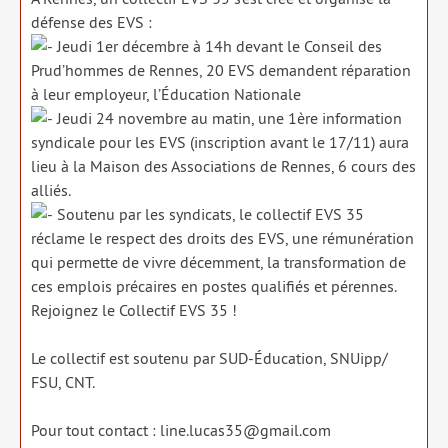
défense des EVS :
Jeudi 1er décembre à 14h devant le Conseil des
Prud’hommes de Rennes, 20 EVS demandent répa­ra­tion
à leur employeur, l’Éducation Nationale
Jeudi 24 novembre au matin, une 1ère infor­ma­tion
syn­di­cale pour les EVS (ins­crip­tion avant le 17/​11) aura
lieu à la Maison des Associations de Rennes, 6 cours des
alliés.
Soutenu par les syn­di­cats, le col­lec­tif EVS 35
réclame le res­pect des droits des EVS, une rému­né­ra­tion
qui per­mette de vivre décem­ment, la trans­for­ma­tion de
ces emplois pré­caires en postes qua­li­fiés et pérennes.
Rejoignez le Collectif EVS 35 !
Le col­lec­tif est sou­te­nu par SUD-Éducation, SNUipp/​
FSU, CNT.
Pour tout contact : line.lucas35@gmail.com