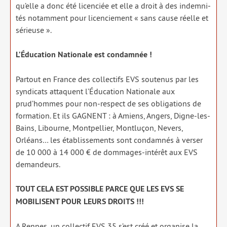
qu’elle a donc été licen­ciée et elle a droit à des indem­ni­
tés notam­ment pour licen­cie­ment « sans cause réelle et
sérieuse ».
L’Éducation Nationale est condam­née !
Partout en France des col­lec­tifs EVS sou­te­nus par les
syn­di­cats attaquent l’Éducation Nationale aux
prud’hommes pour non-res­pect de ses obli­ga­tions de
for­ma­tion. Et ils GAGNENT : à Amiens, Angers, Digne-les-
Bains, Libourne, Montpellier, Montluçon, Nevers,
Orléans… les éta­blis­se­ments sont condam­nés à ver­ser
de 10 000 à 14 000 € de dom­mages-inté­rêt aux EVS
deman­deurs.
TOUT CELA EST POSSIBLE PARCE QUE LES EVS SE
MOBILISENT POUR LEURS DROITS !!!
A Rennes, un col­lec­tif EVS 35 s’est créé et orga­nise la