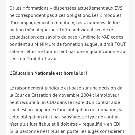
Or les « for­ma­tions » dis­pen­sées actuel­le­ment aux EVS
ne cor­res­pondent pas à ces obli­ga­tions. Les « modules
d’accompagnement à l’emploi », les « Journées de for­
ma­tion thé­ma­tiques », « l’offre indi­vi­dua­li­sée de ré-
actua­li­sa­tion des savoirs de base », même la VAE cor­res­
pondent au MINIMUM de for­ma­tion auquel a droit TOUT
sala­rié : elles ne four­nissent pas une « qua­li­fi­ca­tion » au
sens du Droit du Travail.
L’Éducation Nationale est hors la loi !
Le rai­son­ne­ment juri­dique est basé sur une déci­sion de
la Cour de Cassation de novembre 2004 : l’employeur
peut recou­rir à un CDD dans le cadre d’un contrat aidé
car il est accom­pa­gné d’une obli­ga­tion de for­ma­tion. Si
cette obli­ga­tion n’est pas satis­faite, ce type de contrat
n’est plus jus­ti­fiable et il doit être « requa­li­fié » en CDI.
Si la per­sonne n’est plus en poste, les juges consi­dèrent