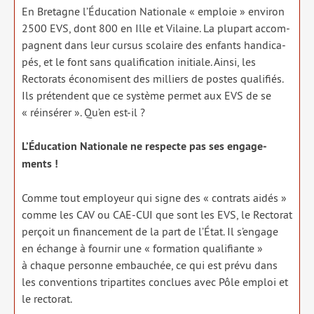
En Bretagne l’Éducation Nationale « emploie » envi­ron
2500 EVS, dont 800 en Ille et Vilaine. La plu­part accom­
pagnent dans leur cur­sus sco­laire des enfants han­di­ca­
pés, et le font sans qua­li­fi­ca­tion ini­tiale. Ainsi, les
Rectorats éco­no­misent des mil­liers de postes qua­li­fiés.
Ils pré­tendent que ce sys­tème per­met aux EVS de se
« réin­sé­rer ». Qu’en est-il ?
L’Éducation Nationale ne res­pecte pas ses enga­ge­
ments !
Comme tout employeur qui signe des « contrats aidés »
comme les CAV ou CAE-CUI que sont les EVS, le Rectorat
per­çoit un finan­ce­ment de la part de l’État. Il s’engage
en échange à four­nir une « for­ma­tion qua­li­fiante »
à chaque per­sonne embau­chée, ce qui est pré­vu dans
les conven­tions tri­par­tites conclues avec Pôle emploi et
le rec­to­rat.