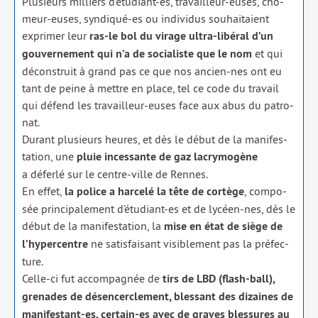
Plusieurs mil­liers d’étudiant-es, tra­vailleur-euses, chô­
meur-euses, syn­di­qué-es ou indi­vi­dus sou­hai­taient
expri­mer leur
ras-le bol du virage ultra-libé­ral d’un
gou­ver­ne­ment qui n’a de socia­liste que le nom
et qui
décons­truit à grand pas ce que nos ancien-nes ont eu
tant de peine à mettre en place, tel ce code du tra­vail
qui défend les tra­vailleur-euses face aux abus du patro­
nat.
Durant plu­sieurs heures, et dès le début de la mani­fes­
ta­tion, une
pluie inces­sante de gaz lacry­mo­gène
a défer­lé sur le centre-ville de Rennes.
En effet,
la police a har­ce­lé la tête de cor­tège
, com­po­
sée prin­ci­pa­le­ment d’étudiant-es et de lycéen-nes, dès le
début de la mani­fes­ta­tion, la
mise en état de siège de
l’hypercentre
ne satis­fai­sant visi­ble­ment pas la pré­fec­
ture.
Celle-ci fut accom­pa­gnée de
tirs de LBD (flash-ball),
gre­nades de désen­cer­cle­ment, bles­sant des dizaines de
mani­fes­tant-es, cer­tain-es avec de graves bles­sures au