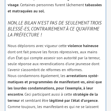
visage
. Certaines per­sonnes furent lâche­ment
tabas­sées
et matra­quées au sol.
NON, LE BILAN N’EST PAS DE SEULEMENT TROIS
BLESSÉ-ES, CONTRAIREMENT À CE QU’AFFIRME
LA PRÉFECTURE !
Nous déplo­rons avec vigueur cette
vio­lence hai­neuse
dont ont fait preuve les forces répres­sives, aux mains
d’un État qui compte asseoir son auto­ri­té par la ter­reur,
seule réponse aux reven­di­ca­tions d’une jeu­nesse dont
l’avenir s’assombrit de réformes en réformes.
Nous condam­nons éga­le­ment, les
arres­ta­tions sys­té­
ma­tiques et pro­gram­mées de mani­fes­tant-es, ain­si que
les lourdes condam­na­tions, pour l’exemple, à leur
encontre
. Ceci par­ti­ci­pant aus­si à cette
stra­té­gie de la
ter­reur
et sem­blant être
légi­ti­mé par l’état d’urgence
.
Comme tou­jours, les mani­fes­tant-es qui ne se laissent