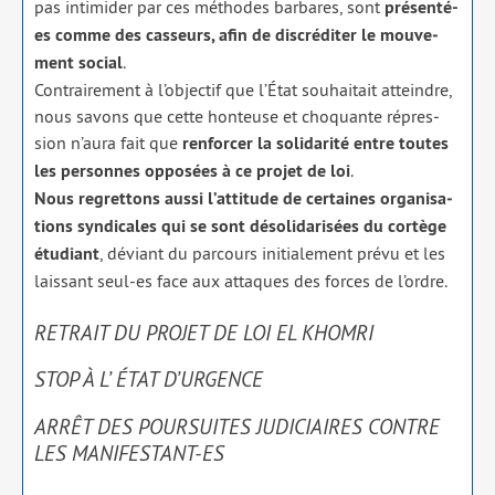
pas inti­mi­der par ces méthodes bar­bares, sont
pré­sen­té-
es comme des cas­seurs, afin de dis­cré­di­ter le mou­ve­
ment social
.
Contrairement à l’objectif que l’État sou­hai­tait atteindre,
nous savons que cette hon­teuse et cho­quante répres­
sion n’aura fait que
ren­for­cer la soli­da­ri­té entre toutes
les per­sonnes oppo­sées à ce pro­jet de loi
.
Nous regret­tons aus­si l’attitude de cer­taines orga­ni­sa­
tions syn­di­cales qui se sont déso­li­da­ri­sées du cor­tège
étu­diant
, déviant du par­cours ini­tia­le­ment pré­vu et les
lais­sant seul-es face aux attaques des forces de l’ordre.
RETRAIT DU PROJET DE LOI EL KHOMRI
STOP À L’ ÉTAT D’URGENCE
ARRÊT DES POURSUITES JUDICIAIRES CONTRE
LES MANIFESTANT-ES