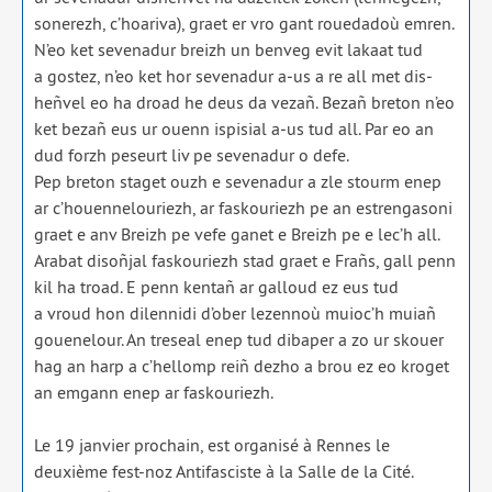
sone­rezh, c’hoariva), graet er vro gant roue­da­doù emren.
N’eo ket seve­na­dur breizh un ben­veg evit lakaat tud
a gos­tez, n’eo ket hor seve­na­dur a‑us a re all met dis­
heñ­vel eo ha droad he deus da vezañ. Bezañ bre­ton n’eo
ket bezañ eus ur ouenn ispi­sial a‑us tud all. Par eo an
dud forzh peseurt liv pe seve­na­dur o defe.
Pep bre­ton sta­get ouzh e seve­na­dur a zle stourm enep
ar c’houennelouriezh, ar fas­kou­riezh pe an estren­ga­so­ni
graet e anv Breizh pe vefe ganet e Breizh pe e lec’h all.
Arabat disoñ­jal fas­kou­riezh stad graet e Frañs, gall penn
kil ha troad. E penn ken­tañ ar gal­loud ez eus tud
a vroud hon dilen­ni­di d’ober lezen­noù muioc’h muiañ
goue­ne­lour. An tre­seal enep tud diba­per a zo ur skouer
hag an harp a c’hellomp reiñ dez­ho a brou ez eo kro­get
an emgann enep ar fas­kou­riezh.
Le 19 jan­vier pro­chain, est orga­ni­sé à Rennes le
deuxième fest-noz Antifasciste à la Salle de la Cité.