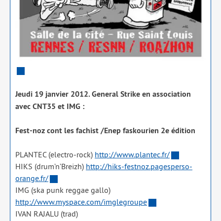
Jeudi 19 jan­vier 2012. General Strike en asso­cia­tion
avec CNT35 et IMG :
Fest-noz cont les fachist /​Enep fas­kou­rien 2e édi­tion
PLANTEC (elec­tro-rock)
http://www.plantec.fr/
HIKS (drum’n’Breizh)
http://hiks-festnoz.pagesperso-
orange.fr/
IMG (ska punk reg­gae gal­lo)
http://www.myspace.com/imglegroupe
IVAN RAJALU (trad)