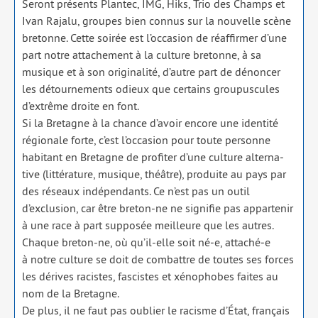
Seront pré­sents Plantec, IMG, Hiks, Trio des Champs et
Ivan Rajalu, groupes bien connus sur la nou­velle scène
bre­tonne. Cette soi­rée est l’occasion de réaf­fir­mer d’une
part notre atta­che­ment à la culture bre­tonne, à sa
musique et à son ori­gi­na­li­té, d’autre part de dénon­cer
les détour­ne­ments odieux que cer­tains grou­pus­cules
d’extrême droite en font.
Si la Bretagne à la chance d’avoir encore une iden­ti­té
régio­nale forte, c’est l’occasion pour toute per­sonne
habi­tant en Bretagne de pro­fi­ter d’une culture alter­na­
tive (lit­té­ra­ture, musique, théâtre), pro­duite au pays par
des réseaux indé­pen­dants. Ce n’est pas un outil
d’exclusion, car être bre­ton-ne ne signi­fie pas appar­te­nir
à une race à part sup­po­sée meilleure que les autres.
Chaque bre­ton-ne, où qu’il-elle soit né‑e, attaché‑e
à notre culture se doit de com­battre de toutes ses forces
les dérives racistes, fas­cistes et xéno­phobes faites au
nom de la Bretagne.
De plus, il ne faut pas oublier le racisme d’État, fran­çais