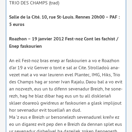
TRIO DES CHAMPS (trad)
Salle de la Cité. 10, rue St-Louis. Rennes 20h00 – PAF :
5 euros
Roazhon – 19 jan­vier 2012 Fest-noz Cont les fachist /​
Enep fas­kou­rien
An eil Fest-noz bras enep ar fas­kou­rien a vo e Roazhon
d’ar 19 a viz Genver o tont e sal ar Cite. Strolladoù ana­
ve­zet mat a vo war leu­renn evel Plantec, IMG, Hiks, Trio
des Champs hag ar soner Ivan Rajalu. Daou bal a vo evit
an noz­vezh, eus un tu difenn seve­na­dur Breizh, he sone­
rezh, hag he blaz dibar hag eus un tu all disk­le­riañ
sklaer doa­reoù gwi­dreus ar fas­kou­rien a glask impli­jout
hor seve­na­dur evit touel­lañ an dud.
Ma ’z eus e Breizh ur ber­so­ne­lezh seve­na­du­rel kreñv ez
eo un diga­rez evit pep den e Breizh da den­nan splet eus
ur seve­na­dur dis­heñ­vel ha dazei­lek zoken (len­ne­gezh,