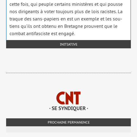
cette fois, qui peuple cer­tains minis­tères et qui pousse
nos diri­geants à voter tou­jours plus de lois racistes. La
traque des sans-papiers en est un exemple et les sou­
tiens qu’ils ont obte­nu en Bretagne prouvent que le
com­bat anti­fas­ciste est enga­gé.
INITIATIVE
· SE SYNDIQUER ·
PROCHAINE PERMANENCE