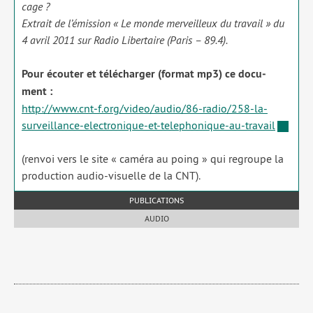
cage ?
Extrait de l’émission « Le monde mer­veilleux du tra­vail » du
4 avril 2011 sur Radio Libertaire (Paris – 89.4).
Pour écou­ter et télé­char­ger (for­mat mp3) ce docu­
ment :
http://www.cnt‑f.org/video/audio/86-radio/258-la-
surveillance-electronique-et-telephonique-au-travail
(ren­voi vers le site « camé­ra au poing » qui regroupe la
pro­duc­tion audio-visuelle de la CNT).
PUBLICATIONS
AUDIO