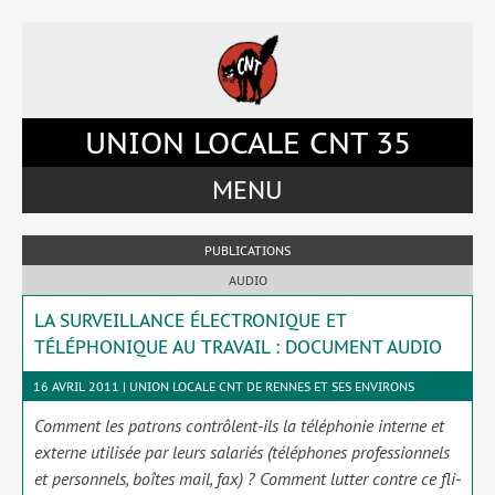
Accéder
Accéder
Accéder
Accéder
au
au
à
au
menu
contenu
la
pied
du
principal
barre
de
site
de
latérale
page
UNION LOCALE CNT 35
la
de
page
la
MENU
page
PUBLICATIONS
AUDIO
LA SURVEILLANCE ÉLECTRONIQUE ET
TÉLÉPHONIQUE AU TRAVAIL : DOCUMENT AUDIO
16 AVRIL 2011 | UNION LOCALE CNT DE RENNES ET SES ENVIRONS
Comment les patrons contrôlent-ils la télé­pho­nie interne et
externe uti­li­sée par leurs sala­riés (télé­phones pro­fes­sion­nels
et per­son­nels, boîtes mail, fax) ? Comment lut­ter contre ce fli­