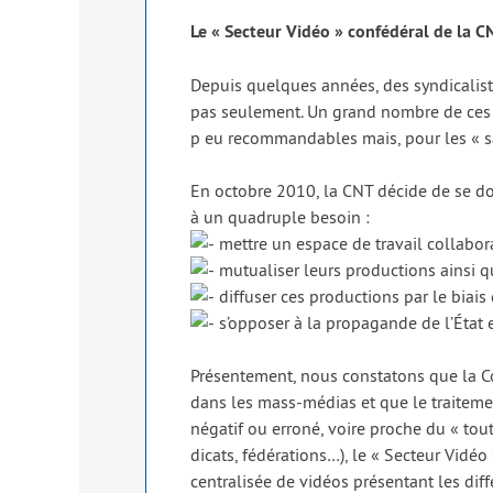
Le « Secteur Vidéo » confé­dé­ral de la CN
Depuis quelques années, des syn­di­ca­list
pas seule­ment. Un grand nombre de ces vi
p eu recom­man­dables mais, pour les « sa
En octobre 2010, la CNT décide de se dot
à un qua­druple besoin :
mettre un espace de tra­vail col­la­bo­ra
mutua­li­ser leurs pro­duc­tions ain­si 
dif­fu­ser ces pro­duc­tions par le biais
s’opposer à la pro­pa­gande de l’État e
Présentement, nous consta­tons que la Con
dans les mass-médias et que le trai­te­men
néga­tif ou erro­né, voire proche du « to
di­cats, fédé­ra­tions…), le « Secteur Vidéo
cen­tra­li­sée de vidéos pré­sen­tant les di