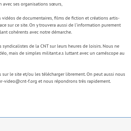
 avec ses orga­ni­sa­tions sœurs,
s vidéos de docu­men­taires, films de fic­tion et créa­tions artis­
ce sur ce site. On y trou­ve­ra aus­si de l’information pure­ment
­blant cohé­rents avec notre démarche.
 syn­di­ca­listes de la CNT sur leurs heures de loi­sirs. Nous ne
déo, mais de simples militant.e.s lut­tant avec un camé­scope au
ur le site et/​ou les télé­char­ger libre­ment. On peut aus­si nous
eur-video@cnt‑f.org et nous répon­drons très rapi­de­ment.