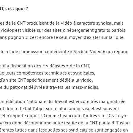
T, c’est quoi ?
es de la CNT pro­duisent de la vidéo à carac­tère syn­di­cal mais
déos est visible sur des sites d’hébergement gra­tuits par­fois
ns pognon », c’est encore le seul moyen d’exister sur la Toile.
er d’une com­mis­sion confé­dé­rale « Secteur Vidéo » qui répond
­tif à dis­po­si­tion des « vidéastes » de la CNT,
que leurs com­pé­tences tech­niques et syn­di­cales,
 d’un site CNT spé­ci­fi­que­ment dédié à la vidéo,
t du patro­nat déli­vrée à tra­vers les mass-médias.
fédération Nationale du Travail est encore très mar­gi­na­li­sée
t dont elle fait l’objet sur le plan audio-visuel est sou­vent
ut et n’importe quoi » ! Comme beau­coup d’autres sites CNT (syn­
 » fera donc décou­vrir une autre réa­li­té de la CNT par la dif­fu­sion
f­fé­rentes luttes dans les­quelles ses syn­di­cats se sont enga­gés en