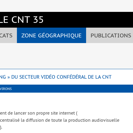
E CNT 35
CATS
ZONE GÉOGRAPHIQUE
PUBLICATIONS
NG » DU SECTEUR VIDÉO CONFÉDÉRAL DE LA CNT
NVIRONS
nt de lan­cer son propre site inter­net (
en­tra­li­sé la dif­fu­sion de toute la pro­duc­tion audio­vi­suelle
).