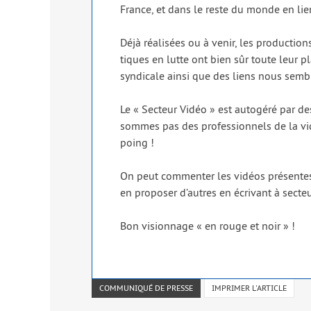
France, et dans le reste du monde en lien
Déjà réa­li­sées ou à venir, les pro­duc­tion
tiques en lutte ont bien sûr toute leur pla
syn­di­cale ain­si que des liens nous sem
Le « Secteur Vidéo » est auto­gé­ré par des
sommes pas des pro­fes­sion­nels de la vi
poing !
On peut com­men­ter les vidéos pré­sentes s
en pro­po­ser d’autres en écri­vant à sect
Bon vision­nage « en rouge et noir » !
COMMUNIQUÉ DE PRESSE
IMPRIMER L'ARTICLE