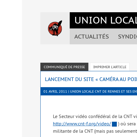
Accéder
Accéder
Accéder
Accéder
au
au
à
au
UNION LOCAL
menu
contenu
la
pied
du
principal
barre
de
site
de
latérale
page
ACTUALITÉS
SYNDI
la
de
page
la
page
COMMUNIQUÉ DE PRESSE
IMPRIMER L'ARTICLE
LANCEMENT DU SITE « CAMÉRA AU POI
01 AVRIL 2011 | UNION LOCALE CNT DE RENNES ET SES E
Le Secteur vidéo confé­dé­ral de la CNT vie
http://www.cnt‑f.org/video/
) où sera c
mili­tante de la CNT (mais pas seule­ment