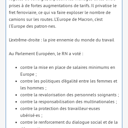
prises à de fortes aug­men­ta­tions de tarifs. Il pri­va­tise le
fret fer­ro­viaire, ce qui va faire explo­ser le nombre de
camions sur les routes. L’Europe de Macron, c’est
l’Europe des patron·nes.
L’extrême-droite : la pire enne­mie du monde du tra­vail
Au Parlement Européen, le RN a voté :
contre la mise en place de salaires mini­mums en
Europe ;
contre les poli­tiques d’égalité entre les femmes et
les hommes ;
contre la reva­lo­ri­sa­tion des per­son­nels soi­gnants ;
contre la res­pon­sa­bi­li­sa­tion des mul­ti­na­tio­nales ;
contre la pro­tec­tion des travailleur·euses
ubérisé·es ;
contre le ren­for­ce­ment du dia­logue social et de la