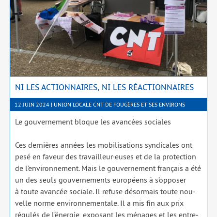
NI LES ACTIONNAIRES, NI LES RÉACTIONNAIRES
12 JUIN 2024 | UNION LOCALE CNT DE FOUGÈRES ET SES ENVIRONS
Le gou­ver­ne­ment bloque les avan­cées sociales
Ces der­nières années les mobi­li­sa­tions syn­di­cales ont
pesé en faveur des travailleur·euses et de la pro­tec­tion
de l’environnement. Mais le gou­ver­ne­ment fran­çais a été
un des seuls gou­ver­ne­ments euro­péens à s’opposer
à toute avan­cée sociale. Il refuse désor­mais toute nou­
velle norme envi­ron­ne­men­tale. Il a mis fin aux prix
régu­lés de l’énergie, expo­sant les ménages et les entre­