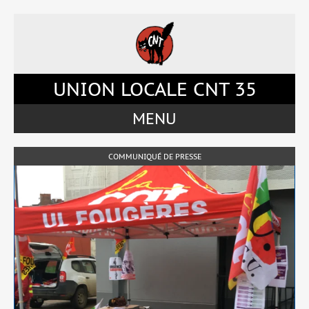
Accéder
Accéder
Accéder
Accéder
au
au
à
au
menu
contenu
la
pied
du
principal
barre
de
site
de
latérale
page
UNION LOCALE CNT 35
la
de
page
la
MENU
page
COMMUNIQUÉ DE PRESSE