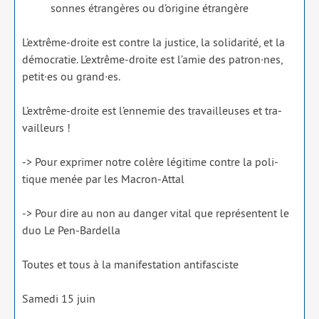
sonnes étran­gères ou d’origine étran­gère
L’extrême-droite est contre la jus­tice, la soli­da­ri­té, et la
démo­cra­tie. L’extrême-droite est l’amie des patron·nes,
petit·es ou grand·es.
L’extrême-droite est l’ennemie des tra­vailleuses et tra­
vailleurs !
-> Pour expri­mer notre colère légi­time contre la poli­
tique menée par les Macron-Attal
-> Pour dire au non au dan­ger vital que repré­sentent le
duo Le Pen-Bardella
Toutes et tous à la mani­fes­ta­tion anti­fas­ciste
Samedi 15 juin