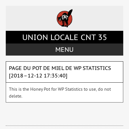
Accéder
Accéder
Accéder
Accéder
au
au
à
au
menu
contenu
la
pied
du
principal
barre
de
site
de
latérale
page
UNION LOCALE CNT 35
la
de
page
la
MENU
page
PAGE DU POT DE MIEL DE WP STATISTICS
[2018 – 12-12 17:35:40]
This is the Honey Pot for WP Statistics to use, do not
delete.