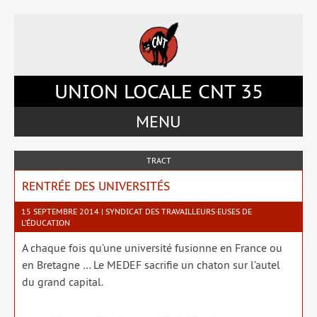
Accéder
Accéder
Accéder
Accéder
au
au
à
au
menu
contenu
la
pied
du
principal
barre
de
site
de
latérale
page
UNION LOCALE CNT 35
la
de
page
la
MENU
page
TRACT
RENTRÉE DES UNIVERSITÉS
15 SEPTEMBRE 2014 | SYNDICAT DES TRAVAILLEURS·EUSES DE
L’ÉDUCATION
A chaque fois qu’une uni­ver­si­té fusionne en France ou
en Bretagne … Le MEDEF sacri­fie un cha­ton sur l’autel
du grand capi­tal.