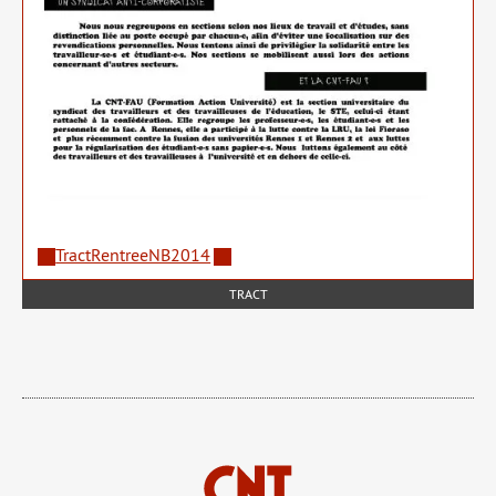
TractRentreeNB2014
TRACT