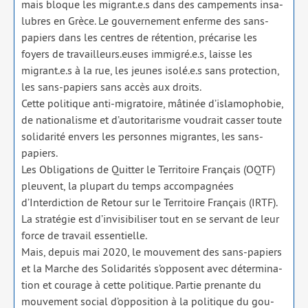
mais bloque les migrant.e.s dans des cam­pe­ments insa­
lubres en Grèce. Le gou­ver­ne­ment enferme des sans-
papiers dans les centres de réten­tion, pré­ca­rise les
foyers de travailleurs.euses immigré.e.s, laisse les
migrant.e.s à la rue, les jeunes isolé.e.s sans pro­tec­tion,
les sans-papiers sans accès aux droits.
Cette poli­tique anti-migra­toire, mâti­née d’islamophobie,
de natio­na­lisme et d’autoritarisme vou­drait cas­ser toute
soli­da­ri­té envers les per­sonnes migrantes, les sans-
papiers.
Les Obligations de Quitter le Territoire Français (OQTF)
pleuvent, la plu­part du temps accom­pa­gnées
d’Interdiction de Retour sur le Territoire Français (IRTF).
La stra­té­gie est d’invisibiliser tout en se ser­vant de leur
force de tra­vail essen­tielle.
Mais, depuis mai 2020, le mou­ve­ment des sans-papiers
et la Marche des Solidarités s’opposent avec déter­mi­na­
tion et cou­rage à cette poli­tique. Partie pre­nante du
mou­ve­ment social d’opposition à la poli­tique du gou­