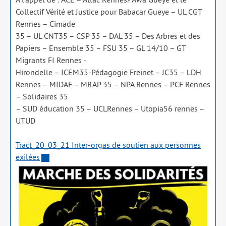
Collectif Vérité et Justice pour Babacar Gueye – UL CGT
Rennes – Cimade
35 – UL CNT35 – CSP 35 – DAL 35 – Des Arbres et des
Papiers – Ensemble 35 – FSU 35 – GL 14/​10 – GT
Migrants FI Rennes -
Hirondelle – ICEM35-Pédagogie Freinet – JC35 – LDH
Rennes – MIDAF – MRAP 35 – NPA Rennes – PCF Rennes
– Solidaires 35
– SUD édu­ca­tion 35 – UCLRennes – Utopia56 rennes –
UTUD
Tract_​20_​03_​21 Inter-orgas de sou­tien aux per­sonnes
exi­lées