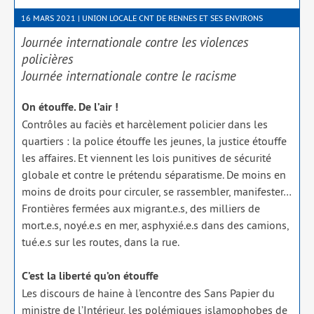
16 MARS 2021 | UNION LOCALE CNT DE RENNES ET SES ENVIRONS
Journée internationale contre les violences
policières
Journée internationale contre le racisme
On étouffe. De l’air !
Contrôles au faciès et har­cè­le­ment poli­cier dans les
quar­tiers : la police étouffe les jeunes, la jus­tice étouffe
les affaires. Et viennent les lois puni­tives de sécu­ri­té
glo­bale et contre le pré­ten­du sépa­ra­tisme. De moins en
moins de droits pour cir­cu­ler, se ras­sem­bler, mani­fes­ter…
Frontières fer­mées aux migrant.e.s, des mil­liers de
mort.e.s, noyé.e.s en mer, asphyxié.e.s dans des camions,
tué.e.s sur les routes, dans la rue.
C’est la liber­té qu’on étouffe
Les dis­cours de haine à l’encontre des Sans Papier du
ministre de l’Intérieur, les polé­miques isla­mo­phobes de