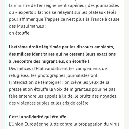
la ministre de l’enseignement supé­rieur, des jour­na­listes
ou « experts » fachos se relayant sur les pla­teaux télés
pour affir­mer que Trappes ce n’est plus la France à cause
des Musulman.e.s :
on étouffe.
L’extrême droite légi­ti­mée par les dis­cours ambiants,
des milices iden­ti­taires qui ne cessent leurs
exac­tions
à l’encontre des migrant.e.s, on étouffe !
Des milices d’État van­da­lisent les cam­pe­ments de
réfugié.e.s, les pho­to­graphes jour­na­listes ont
l’interdiction de témoi­gner : on crève les yeux de la
presse et on étouffe la voix de migrant.e.s pour ne pas
faire entendre les appels à l’aide, le bruits des noyades,
des vio­lences subies et les cris de colère.
C’est la soli­da­ri­té qui étouffe.
L’Union Européenne lutte contre la pro­pa­ga­tion du virus