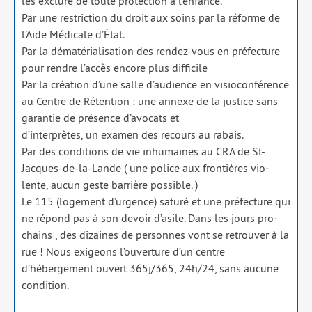
les exclure de toute pro­tec­tion à l’enfance.
Par une res­tric­tion du droit aux soins par la réforme de
l’Aide Médicale d’État.
Par la déma­té­ria­li­sa­tion des ren­dez-vous en pré­fec­ture
pour rendre l’accès encore plus dif­fi­cile
Par la créa­tion d’une salle d’audience en visio­con­fé­rence
au Centre de Rétention : une annexe de la jus­tice sans
garan­tie de pré­sence d’avocats et
d’interprètes, un exa­men des recours au rabais.
Par des condi­tions de vie inhu­maines au CRA de St-
Jacques-de-la-Lande ( une police aux fron­tières vio­
lente, aucun geste bar­rière pos­sible. )
Le 115 (loge­ment d’urgence) satu­ré et une pré­fec­ture qui
ne répond pas à son devoir d’asile. Dans les jours pro­
chains , des dizaines de per­sonnes vont se retrou­ver à la
rue ! Nous exi­geons l’ouverture d’un centre
d’hébergement ouvert 365j/​365, 24h/​24, sans aucune
condi­tion.