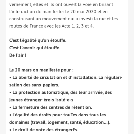
ver­ne­ment, elles et ils ont ouvert la voie en bri­sant
l’interdiction de mani­fes­ter le 20 mai 2020 et en
construi­sant un mou­ve­ment qui a inves­ti la rue et les
routes de France avec les Acte 1, 2, 3 et 4.
C’est l’égalité qu’on étouffe.
C’est l’avenir qui étouffe.
De l’air !
Le 20 mars on mani­feste pour :
• La liber­té de cir­cu­la­tion et d’installation. La régu­la­ri­
sa­tion des sans-papiers.
• La pro­tec­tion auto­ma­tique, dès leur arri­vée, des
jeunes étran­ger-ère‑s iso­lé-e‑s
• La fer­me­ture des centres de réten­tion.
• L’égalité des droits pour touTes dans tous les
domaines (tra­vail, loge­ment, san­té, édu­ca­tion…).
• Le droit de vote des étrangerEs.