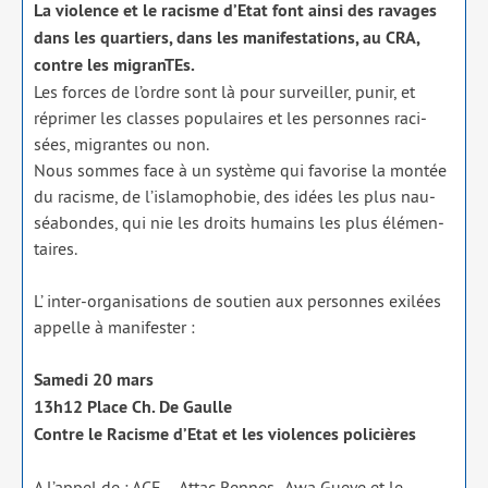
La vio­lence et le racisme d’Etat font ain­si des ravages
dans les quar­tiers, dans les mani­fes­ta­tions, au CRA,
contre les migranTEs.
Les forces de l’ordre sont là pour sur­veiller, punir, et
répri­mer les classes popu­laires et les per­sonnes raci­
sées, migrantes ou non.
Nous sommes face à un sys­tème qui favo­rise la mon­tée
du racisme, de l’islamophobie, des idées les plus nau­
séa­bondes, qui nie les droits humains les plus élé­men­
taires.
L’ inter-orga­ni­sa­tions de sou­tien aux per­sonnes exi­lées
appelle à mani­fes­ter :
Samedi 20 mars
13h12 Place Ch. De Gaulle
Contre le Racisme d’Etat et les vio­lences poli­cières
A l’appel de : ACE – Attac Rennes.- Awa Gueye et le