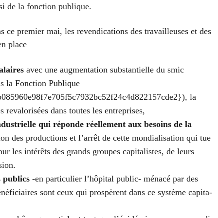
­si de la fonc­tion publique.
 ce pre­mier mai, les reven­di­ca­tions des tra­vailleuses et des
en place
salaires
avec une aug­men­ta­tion sub­stan­tielle du smic
ns la Fonction Publique
085960e98f7e705f5c7932bc52f24c4d822157cde2}), la
 reva­lo­ri­sées dans toutes les entre­prises,
ndus­trielle qui réponde réel­le­ment aux besoins de la
tion des pro­duc­tions et l’arrêt de cette mon­dia­li­sa­tion qui tue
ur les inté­rêts des grands groupes capi­ta­listes, de leurs
sion.
s publics
-en par­ti­cu­lier l’hô­pi­tal public- ména­cé par des
béné­fi­ciaires sont ceux qui pros­pèrent dans ce sys­tème capi­ta­