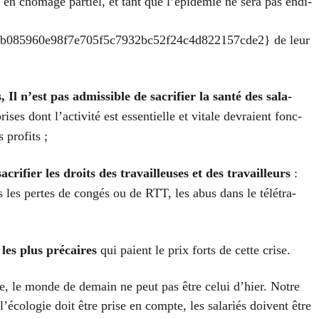
en chô­mage par­tiel, et tant que l’é­pi­dé­mie ne sera pas endi­
b085960e98f7e705f5c7932bc52f24c4d822157cde2} de leur
s, Il n’est pas admis­sible de sacri­fier la san­té des sala­
rises dont l’ac­ti­vi­té est essen­tielle et vitale devraient fonc­
 pro­fits ;
cri­fier les droits des tra­vailleuses et des tra­vailleurs
:
 les pertes de congés ou de RTT, les abus dans le télé­tra­
r les plus pré­caires
qui paient le prix forts de cette crise.
ise, le monde de demain ne peut pas être celui d’hier. Notre
 l’écologie doit être prise en compte, les sala­riés doivent être