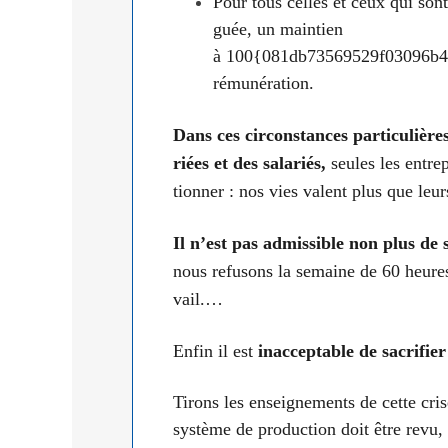
Pour tous celles et ceux qui sont 
guée, un main­tien
à 100{081db73569529f03096b4
rému­né­ra­tion.
Dans ces cir­cons­tances par­ti­cu­lière
riées et des sala­riés,
seules les entre­p
tion­ner : nos vies valent plus que leurs
Il n’est pas admis­sible non plus de sa
nous refu­sons la semaine de 60 heures
vail.…
Enfin il est
inac­cep­table de sacri­fie
Tirons les ensei­gne­ments de cette cr
sys­tème de pro­duc­tion doit être revu,