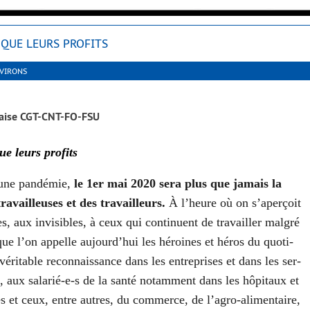
 QUE LEURS PROFITS
NVIRONS
e­raise CGT-CNT-FO-FSU
ue leurs profits
une pan­dé­mie,
le 1er mai 2020 sera plus que jamais la
tra­vailleuses et des tra­vailleurs.
À l’heure où on s’aperçoit
 aux invi­sibles, à ceux qui conti­nuent de tra­vailler mal­gré
 que l’on appelle aujourd’hui les héroines et héros du quo­ti­
éri­table recon­nais­sance dans les entre­prises et dans les ser­
 aux sala­rié-e‑s de la san­té notam­ment dans les hôpi­taux et
s et ceux, entre autres, du com­merce, de l’a­gro-ali­men­taire,