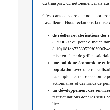
du trans­port, du net­toie­ment mais aus
C’est dans ce cadre que nous por­te­rons
tra­vailleurs. Nous récla­mons la mise 
de réelles reva­lo­ri­sa­tions des 
(+300€) et du point d’indice da
(+10{081db73569529f03096b4b
mise en place de grilles sala­riales
une poli­tique éco­no­mique et i
popu­la­tion
avec une relo­ca­li­sa­
les emplois et notre éco­no­mie po
action­naires et des fonds de pen­
un
déve­lop­pe­ment des ser­vice
restruc­tu­ra­tions dont les seuls 
liste.