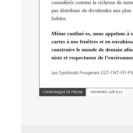
consi­dé­rés comme la richesse de notr
pas dis­tri­buer de divi­dendes aux plu
faibles.
Même confi­né-es, nous appe­lons à ma
cartes à nos fenêtres et en enva­his­sa
construire le monde de demain afin 
niste et res­pec­tueux de l’en­vi­ron­ne
Les Syndicats Fougerais CGT-CNT-FO-F
COMMUNIQUÉ DE PRESSE
IMPRIMER L'ARTICLE