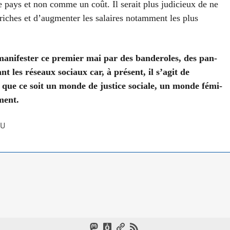
e pays et non comme un coût. Il serait plus judi­cieux de ne
s riches et d’augmenter les salaires notam­ment les plus
ni­fes­ter ce pre­mier mai par des ban­de­roles, des pan­
nt les réseaux sociaux car, à pré­sent, il s’a­git de
que ce soit un monde de jus­tice sociale, un monde fémi­
­ment.
SU