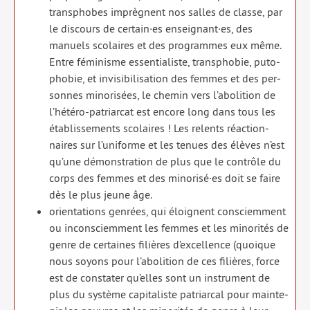
trans­phobes imprègnent nos salles de classe, par
le dis­cours de certain·es enseignant·es, des
manuels sco­laires et des pro­grammes eux même.
Entre fémi­nisme essen­tia­liste, trans­pho­bie, puto­
pho­bie, et invi­si­bi­li­sa­tion des femmes et des per­
sonnes mino­ri­sées, le che­min vers l’abolition de
l’hétéro-patriarcat est encore long dans tous les
éta­blis­se­ments sco­laires ! Les relents réac­tion­
naires sur l’uniforme et les tenues des élèves n’est
qu’une démons­tra­tion de plus que le contrôle du
corps des femmes et des minorisé·es doit se faire
dès le plus jeune âge.
orien­ta­tions gen­rées, qui éloignent consciem­ment
ou incons­ciem­ment les femmes et les mino­ri­tés de
genre de cer­taines filières d’excellence (quoique
nous soyons pour l’abolition de ces filières, force
est de consta­ter qu’elles sont un ins­tru­ment de
plus du sys­tème capi­ta­liste patriar­cal pour main­te­