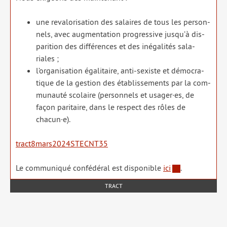
une reva­lo­ri­sa­tion des salaires de tous les per­son­
nels, avec aug­men­ta­tion pro­gres­sive jusqu’à dis­
pa­ri­tion des dif­fé­rences et des inéga­li­tés sala­
riales ;
l’organisation éga­li­taire, anti-sexiste et démo­cra­
tique de la ges­tion des éta­blis­se­ments par la com­
mu­nau­té sco­laire (per­son­nels et usager·es, de
façon pari­taire, dans le res­pect des rôles de
chacun·e).
tract8mars2024STECNT35
Le com­mu­ni­qué confé­dé­ral est dis­po­nible
ici
.
TRACT