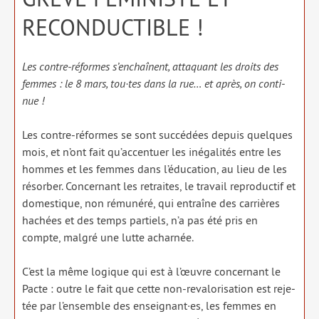
RECONDUCTIBLE !
Les contre-réformes s’enchaînent, atta­quant les droits des
femmes : le 8 mars, tou·tes dans la rue… et après, on conti­
nue !
Les contre-réformes se sont suc­cé­dées depuis quelques
mois, et n’ont fait qu’accentuer les inéga­li­tés entre les
hommes et les femmes dans l’éducation, au lieu de les
résor­ber. Concernant les retraites, le tra­vail repro­duc­tif et
domes­tique, non rému­né­ré, qui entraîne des car­rières
hachées et des temps par­tiels, n’a pas été pris en
compte, mal­gré une lutte achar­née.
C’est la même logique qui est à l’œuvre concer­nant le
Pacte : outre le fait que cette non-reva­lo­ri­sa­tion est reje­
tée par l’ensemble des enseignant·es, les femmes en