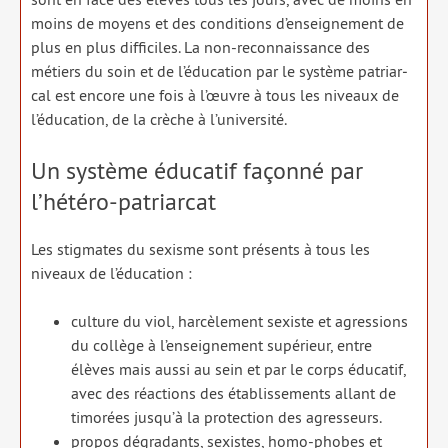
moins de moyens et des condi­tions d’enseignement de
plus en plus dif­fi­ciles. La non-recon­nais­sance des
métiers du soin et de l’éducation par le sys­tème patriar­
cal est encore une fois à l’œuvre à tous les niveaux de
l’éducation, de la crèche à l’université.
Un système éducatif façonné par
l’hétéro-patriarcat
Les stig­mates du sexisme sont pré­sents à tous les
niveaux de l’éducation :
culture du viol, har­cè­le­ment sexiste et agres­sions
du col­lège à l’enseignement supé­rieur, entre
élèves mais aus­si au sein et par le corps édu­ca­tif,
avec des réac­tions des éta­blis­se­ments allant de
timo­rées jusqu’à la pro­tec­tion des agres­seurs.
pro­pos dégra­dants, sexistes, homo-phobes et