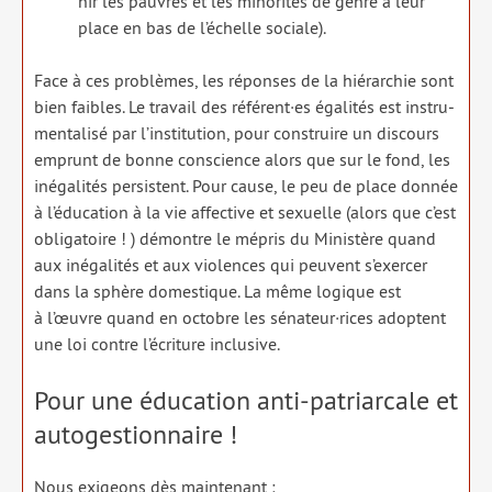
nir les pauvres et les mino­ri­tés de genre à leur
place en bas de l’échelle sociale).
Face à ces pro­blèmes, les réponses de la hié­rar­chie sont
bien faibles. Le tra­vail des référent·es éga­li­tés est ins­tru­
men­ta­li­sé par l’institution, pour construire un dis­cours
emprunt de bonne conscience alors que sur le fond, les
inéga­li­tés per­sistent. Pour cause, le peu de place don­née
à l’éducation à la vie affec­tive et sexuelle (alors que c’est
obli­ga­toire ! ) démontre le mépris du Ministère quand
aux inéga­li­tés et aux vio­lences qui peuvent s’exercer
dans la sphère domes­tique. La même logique est
à l’œuvre quand en octobre les sénateur·rices adoptent
une loi contre l’écriture inclu­sive.
Pour une éducation anti-patriarcale et
autogestionnaire !
Nous exi­geons dès main­te­nant :