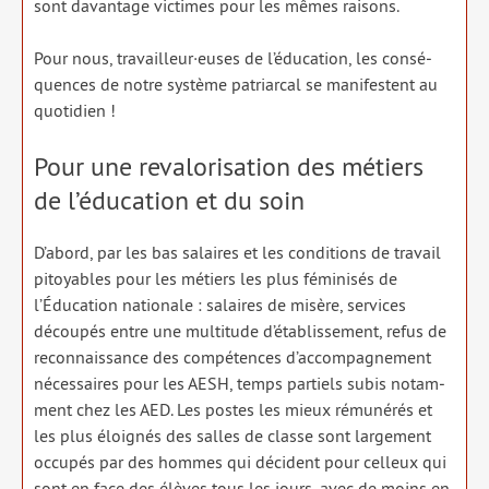
sont davan­tage vic­times pour les mêmes rai­sons.
Pour nous, travailleur·euses de l’éducation, les consé­
quences de notre sys­tème patriar­cal se mani­festent au
quo­ti­dien !
Pour une revalorisation des métiers
de l’éducation et du soin
D’abord, par les bas salaires et les condi­tions de tra­vail
pitoyables pour les métiers les plus fémi­ni­sés de
l’Éducation natio­nale : salaires de misère, ser­vices
décou­pés entre une mul­ti­tude d’établissement, refus de
recon­nais­sance des com­pé­tences d’accompagnement
néces­saires pour les AESH, temps par­tiels subis notam­
ment chez les AED. Les postes les mieux rému­né­rés et
les plus éloi­gnés des salles de classe sont lar­ge­ment
occu­pés par des hommes qui décident pour cel­leux qui
sont en face des élèves tous les jours, avec de moins en