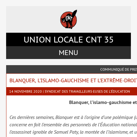
Accéder
Accéder
Accéder
Accéder
au
au
à
au
menu
contenu
la
pied
du
principal
barre
de
site
de
latérale
page
UNION LOCALE CNT 35
la
de
page
la
MENU
page
COMMUNIQUÉ DE PRE
BLANQUER, L’ISLAMO-GAUCHISME ET L’EXTRÊME-DROI
14 NOVEMBRE 2020 | SYNDICAT DES TRAVAILLEURS·EUSES DE L’ÉDUCATION
Blanquer, l’islamo-gauchisme et
Ces der­nières semaines, Blanquer est à l’origine d’une polé­mique (u
concerne en fait l’ensemble des per­son­nels de l’Éducation natio­nale.
l’assassinat ignoble de Samuel Paty, la mon­tée de l’islamisme, et un