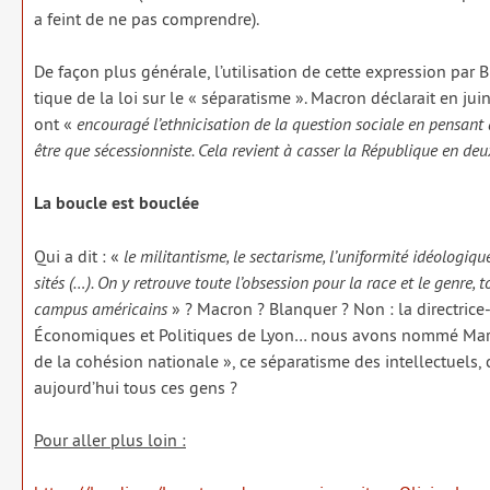
a feint de ne pas com­prendre).
De façon plus géné­rale, l’utilisation de cette expres­sion par 
tique de la loi sur le « sépa­ra­tisme ». Macron décla­rait en j
ont «
encou­ra­gé l’ethnicisation de la ques­tion sociale en pen­sant 
être que séces­sion­niste. Cela revient à cas­ser la République en de
La boucle est bou­clée
Qui a dit : «
le mili­tan­tisme, le sec­ta­risme, l’uniformité idéo­lo­g
si­tés (…). On y retrouve toute l’obsession pour la race et le genre, 
cam­pus amé­ri­cains
» ? Macron ? Blanquer ? Non : la direc­trice
Économiques et Politiques de Lyon… nous avons nom­mé Marion
de la cohé­sion natio­nale », ce sépa­ra­tisme des intel­lec­tuels
aujourd’hui tous ces gens ?
Pour aller plus loin :