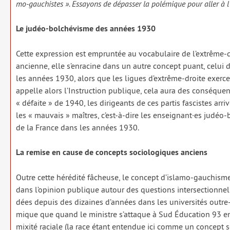
mo-gau­chistes ». Essayons de dépas­ser la polé­mique pour aller à l
Le judéo-bol­ché­visme des années 1930
Cette expres­sion est emprun­tée au voca­bu­laire de l’extrême-d
ancienne, elle s’enracine dans un autre concept puant, celui 
les années 1930, alors que les ligues d’extrême-droite exerce
appelle alors l’Instruction publique, cela aura des consé­quen
« défaite » de 1940, les diri­geants de ces par­tis fas­cistes arri
les « mau­vais » maîtres, c’est-à-dire les enseignant·es judéo-b
de la France dans les années 1930.
La remise en cause de concepts socio­lo­giques anciens
Outre cette héré­di­té fâcheuse, le concept d’islamo-gauchism
dans l’opinion publique autour des ques­tions inter­sec­tion­nell
dées depuis des dizaines d’années dans les uni­ver­si­tés outre
mique que quand le ministre s’attaque à Sud Éducation 93 en
mixi­té raciale (la race étant enten­due ici comme un concept s