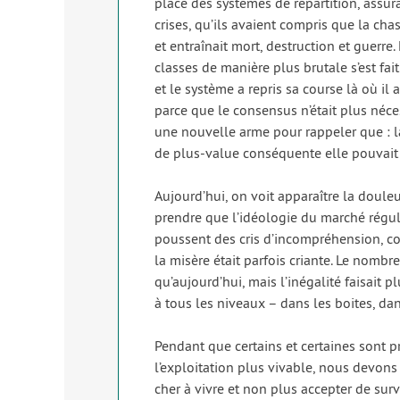
place des sys­tèmes de répar­ti­tion, assu­
crises, qu’ils avaient com­pris que la cha
et entraî­nait mort, des­truc­tion et guerr
classes de manière plus bru­tale s’est fait
et le sys­tème a repris sa course là où il a
parce que le consen­sus n’était plus néces­s
une nou­velle arme pour rap­pe­ler que : 
de plus-value consé­quente elle pou­vait s
Aujourd’hui, on voit appa­raître la dou­
prendre que l’idéologie du mar­ché régu­lé
poussent des cris d’incompréhension, cou
la misère était par­fois criante. Le nomb
qu’aujourd’hui, mais l’inégalité fai­sait 
à tous les niveaux – dans les boites, dans
Pendant que cer­tains et cer­taines sont p
l’exploitation plus vivable, nous devons 
cher à vivre et non plus accep­ter de sur­v