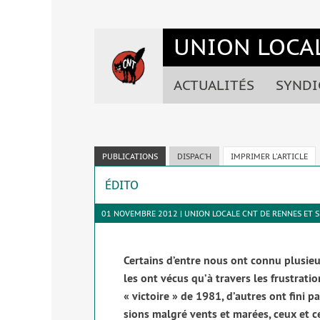
Accéder
Accéder
Accéder
Accéder
au
au
à
au
UNION LOCAL
menu
contenu
la
pied
du
principal
barre
de
site
de
latérale
page
ACTUALITÉS
SYNDI
la
de
page
la
page
PUBLICATIONS
DISPAC’H
IMPRIMER L'ARTICLE
ÉDITO
01 NOVEMBRE 2012 | UNION LOCALE CNT DE RENNES ET 
Certains d’entre nous ont connu plu­sieur
les ont vécus qu’à tra­vers les frus­tra­ti
« vic­toire » de 1981, d’autres ont fini p
sions mal­gré vents et marées, ceux et cel