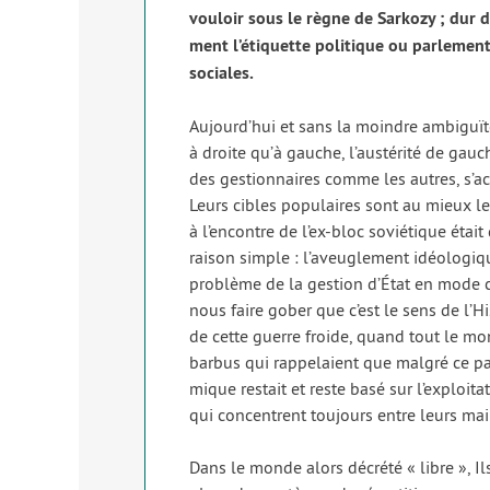
vou­loir sous le règne de Sarkozy ; dur de
ment l’é­ti­quette poli­tique ou par­le­me
sociales.
Aujourd’hui et sans la moindre ambi­guï­t
à droite qu’à gauche, l’austérité de gau
des ges­tion­naires comme les autres, s’
Leurs cibles popu­laires sont au mieux l
à l’en­contre de l’ex-bloc sovié­tique était
rai­son simple : l’aveuglement idéo­lo­giqu
pro­blème de la ges­tion d’État en mode cap
nous faire gober que c’est le sens de l’H
de cette guerre froide, quand tout le mo
bar­bus qui rap­pe­laient que mal­gré ce p
mique res­tait et reste basé sur l’exploitat
qui concentrent tou­jours entre leurs mai
Dans le monde alors décré­té « libre », Ils