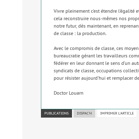
Vivre plei­ne­ment c’est étendre l’égalité
cela recons­truire nous-mêmes nos propre
notre futur, dès main­te­nant, en repre­nan
de classe : la pro­duc­tion.
Avec le com­pro­mis de classe, ces moyens
bureau­cra­tie gérant les tra­vailleurs com
fédé­rer en leur don­nant le sens d’un autre
syn­di­cats de classe, occu­pa­tions col­lec­
pour résis­ter aujourd’hui et rem­pla­cer
Doctor Louarn
PUBLICATIONS
DISPAC’H
IMPRIMER L'ARTICLE