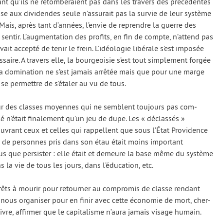
rant qu’ils ne retom­be­raient pas dans les tra­vers des pré­cé­dentes
sse aux divi­dendes seule n’assurait pas la sur­vie de leur sys­tème
e. Mais, après tant d’années, l’envie de reprendre la guerre des
 sen­tir. L’augmentation des pro­fits, en fin de compte, n’attend pas
vait accep­té de tenir le frein. L’idéologie libé­rale s’est impo­sée
aire. A tra­vers elle, la bour­geoi­sie s’est tout sim­ple­ment for­gée
la domi­na­tion ne s’est jamais arrê­tée mais que pour une marge
e per­mettre de s’é­ta­ler au vu de tous.
leur des classes moyennes qui ne semblent tou­jours pas com­
 n’était fina­le­ment qu’un jeu de dupe. Les « déclas­sés »
­vrant ceux et celles qui rap­pellent que sous l’État Providence
re de per­sonnes pris dans son étau était moins impor­tant
plus que per­sis­ter : elle était et demeure la base même du sys­tème
 la vie de tous les jours, dans l’éducation, etc.
rêts à mou­rir pour retour­ner au com­pro­mis de classe ren­dant
nous orga­ni­ser pour en finir avec cette éco­no­mie de mort, cher­
ivre, affir­mer que le capi­ta­lisme n’au­ra jamais visage humain.