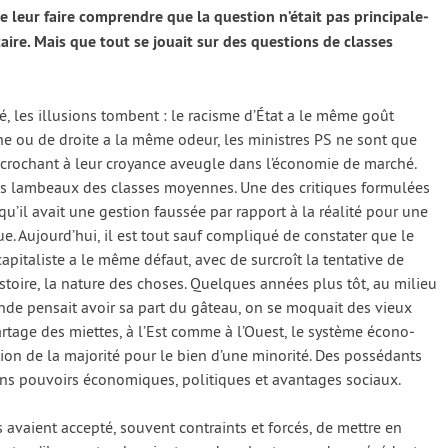
 leur faire com­prendre que la ques­tion n’était pas prin­ci­pa­le­
n­taire. Mais que tout se jouait sur des ques­tions de classes
é, les illu­sions tombent : le racisme d’État a le même goût
che ou de droite a la même odeur, les ministres PS ne sont que
accrochant à leur croyance aveugle dans l’économie de mar­ché.
es lam­beaux des classes moyennes. Une des cri­tiques for­mu­lées
 qu’il avait une ges­tion faus­sée par rap­port à la réa­li­té pour une
e. Aujourd’hui, il est tout sauf com­pli­qué de consta­ter que le
i­ta­liste a le même défaut, avec de sur­croît la ten­ta­tive de
istoire, la nature des choses. Quelques années plus tôt, au milieu
nde pen­sait avoir sa part du gâteau, on se moquait des vieux
ar­tage des miettes, à l’Est comme à l’Ouest, le sys­tème éco­no­
ion de la majo­ri­té pour le bien d’une mino­ri­té. Des pos­sé­dants
ns pou­voirs éco­no­miques, poli­tiques et avan­tages sociaux.
 avaient accep­té, sou­vent contraints et for­cés, de mettre en