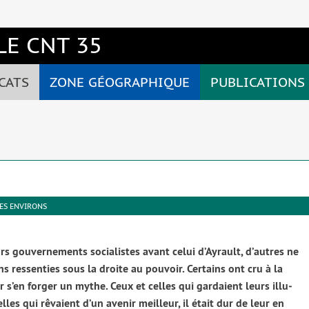
E CNT 35
CATS
ZONE GÉOGRAPHIQUE
PUBLICATIONS
SES ENVIRONS
s gou­ver­ne­ments socia­listes avant celui d’Ayrault, d’autres ne
ons res­sen­ties sous la droite au pou­voir. Certains ont cru à la
ar s’en for­ger un mythe. Ceux et celles qui gar­daient leurs illu­
les qui rêvaient d’un ave­nir meilleur, il était dur de leur en