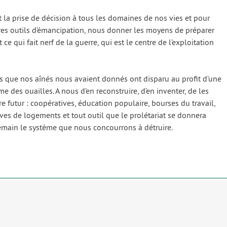
 et la prise de déci­sion à tous les domaines de nos vies et pour
s outils d’émancipation, nous don­ner les moyens de pré­pa­rer
t ce qui fait nerf de la guerre, qui est le centre de l’exploitation
 que nos aînés nous avaient don­nés ont dis­pa­ru au pro­fit d’une
me des ouailles. A nous d’en recons­truire, d’en inven­ter, de les
 futur : coopé­ra­tives, édu­ca­tion popu­laire, bourses du tra­vail,
tives de loge­ments et tout outil que le pro­lé­ta­riat se don­ne­ra
 demain le sys­tème que nous concour­rons à détruire.