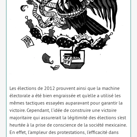
Les élec­tions de 2012 prouvent ain­si que la machine
élec­to­rale a été bien engrais­sée et qu’elle a uti­li­sé les
mêmes tac­tiques essayées aupa­ra­vant pour garan­tir la
vic­toire. Cependant, l’idée de construire une vic­toire
majo­ri­taire qui assu­re­rait la légi­ti­mi­té des élec­tions s’est
heur­tée à la prise de conscience de la socié­té mexi­caine.
En effet, l’ampleur des pro­tes­ta­tions, l’efficacité dans