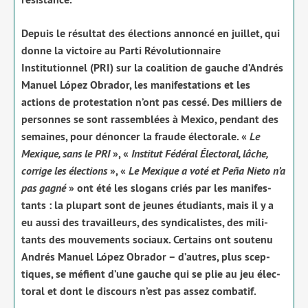
Depuis le résul­tat des élec­tions annon­cé en juillet, qui
donne la vic­toire au Parti Révolutionnaire
Institutionnel (PRI) sur la coa­li­tion de gauche d’Andrés
Manuel López Obrador, les mani­fes­ta­tions et les
actions de pro­tes­ta­tion n’ont pas ces­sé. Des mil­liers de
per­sonnes se sont ras­sem­blées à Mexico, pen­dant des
semaines, pour dénon­cer la fraude élec­to­rale. «
Le
Mexique, sans le PRI
», «
Institut Fédéral Électoral, lâche,
cor­rige les élec­tions
», «
Le Mexique a voté et Peña Nieto n’a
pas gagné
» ont été les slo­gans criés par les mani­fes­
tants : la plu­part sont de jeunes étu­diants, mais il y a
eu aus­si des tra­vailleurs, des syn­di­ca­listes, des mili­
tants des mou­ve­ments sociaux. Certains ont sou­te­nu
Andrés Manuel López Obrador – d’autres, plus scep­
tiques, se méfient d’une gauche qui se plie au jeu élec­
to­ral et dont le dis­cours n’est pas assez com­ba­tif.