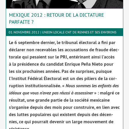
MEXIQUE 2012 : RETOUR DE LA DICTATURE
PARFAITE ?
01 NOVEMBRE 2012 | UNION LOCALE CNT DE RENNES ET SES ENVIRONS
Le 6 sep­tembre der­nier, le tri­bu­nal élec­to­ral a fini par
décla­rer non rece­vables les accu­sa­tions de fraude élec­
to­rale qui pesaient sur le PRI, enté­ri­nant ain­si l’accès
à la pré­si­dence du can­di­dat Enrique Peña Nieto pour
les six pro­chaines années. Pas de sur­prises, puisque
l’Institut Fédéral Électoral est un des piliers de la cor­
rup­tion ins­ti­tu­tion­na­li­sée. «
Nous sommes les enfants des
idéaux que vous n’avez pas réus­si à assas­si­ner
» : mal­gré ce
résul­tat, une grande par­tie de la socié­té mexi­caine
s’organise depuis des mois pour construire, en lien avec
des luttes popu­laires qui existent depuis des décen­
nies, ce qui pour­rait deve­nir un large mou­ve­ment de
résis­tance.