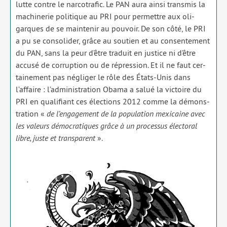
lutte contre le nar­co­tra­fic. Le PAN aura ain­si trans­mis la
machi­ne­rie poli­tique au PRI pour per­mettre aux oli­
garques de se main­te­nir au pou­voir. De son côté, le PRI
a pu se conso­li­der, grâce au sou­tien et au consen­te­ment
du PAN, sans la peur d’être tra­duit en jus­tice ni d’être
accu­sé de cor­rup­tion ou de répres­sion. Et il ne faut cer­
tai­ne­ment pas négli­ger le rôle des États-Unis dans
l’affaire : l’administration Obama a salué la vic­toire du
PRI en qua­li­fiant ces élec­tions 2012 comme la démons­
tra­tion «
de l’engagement de la popu­la­tion mexi­caine avec
les valeurs démo­cra­tiques grâce à un pro­ces­sus élec­to­ral
libre, juste et trans­pa­rent
».