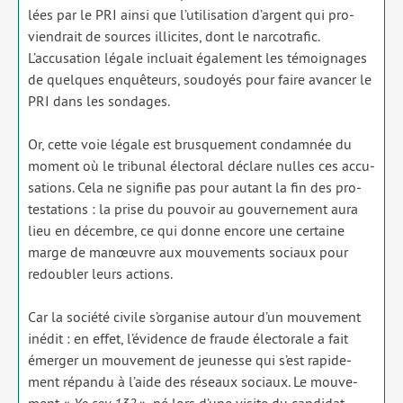
lées par le PRI ain­si que l’utilisation d’argent qui pro­
vien­drait de sources illi­cites, dont le nar­co­tra­fic.
L’accusation légale incluait éga­le­ment les témoi­gnages
de quelques enquê­teurs, sou­doyés pour faire avan­cer le
PRI dans les son­dages.
Or, cette voie légale est brus­que­ment condam­née du
moment où le tri­bu­nal élec­to­ral déclare nulles ces accu­
sa­tions. Cela ne signi­fie pas pour autant la fin des pro­
tes­ta­tions : la prise du pou­voir au gou­ver­ne­ment aura
lieu en décembre, ce qui donne encore une cer­taine
marge de manœuvre aux mou­ve­ments sociaux pour
redou­bler leurs actions.
Car la socié­té civile s’organise autour d’un mou­ve­ment
inédit : en effet, l’évidence de fraude élec­to­rale a fait
émer­ger un mou­ve­ment de jeu­nesse qui s’est rapi­de­
ment répan­du à l’aide des réseaux sociaux. Le mou­ve­
ment «
Yo soy 132
», né lors d’une visite du can­di­dat