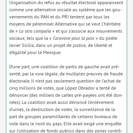
l’organisation du refus au résul­tat élec­to­ral appa­raissent
comme une alter­na­tive sociale au sys­tème que les gou­
ver­ne­ments du PAN et du PRI tentent par tous les
moyens de péren­ni­ser. Alternative qui se veut l’héritière
de «
La otra cam­paña
» et qui s’associe aux mou­ve­ments
sociaux, tels que la «
Caravane pour la paix
» du poète
Javier Sicilia, dans un pro­jet de jus­tice, de liber­té et
d’égalité pour le Mexique.
D’une part, une coa­li­tion de par­tis de gauche avait pré­
sen­té, par la voie légale, de mul­tiples preuves de fraude
élec­to­rale. Il n’est pas seule­ment ques­tion de l’achat de
cinq mil­lions de votes, que López Obrador a ten­té de
dénon­cer (des mil­liers de cartes pré-payées ont été don­
nées). La coa­li­tion avait aus­si dénon­cé l’enlèvement
d’urnes, la des­truc­tion de votes, la sur­veillance de la
part de groupes para­mi­li­taires de cer­tains bureaux de
vote dans le nord du pays. Elle avait exi­gé une enquête
sur l’utilisation de fonds publics dans des zones contrô­