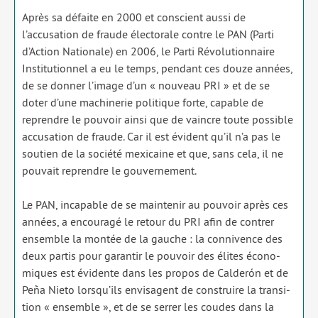
Après sa défaite en 2000 et conscient aus­si de
l’accusation de fraude élec­to­rale contre le PAN (Parti
d’Action Nationale) en 2006, le Parti Révolutionnaire
Institutionnel a eu le temps, pen­dant ces douze années,
de se don­ner l’image d’un « nou­veau PRI » et de se
doter d’une machi­ne­rie poli­tique forte, capable de
reprendre le pou­voir ain­si que de vaincre toute pos­sible
accu­sa­tion de fraude. Car il est évident qu’il n’a pas le
sou­tien de la socié­té mexi­caine et que, sans cela, il ne
pou­vait reprendre le gou­ver­ne­ment.
Le PAN, inca­pable de se main­te­nir au pou­voir après ces
années, a encou­ra­gé le retour du PRI afin de contrer
ensemble la mon­tée de la gauche : la conni­vence des
deux par­tis pour garan­tir le pou­voir des élites éco­no­
miques est évi­dente dans les pro­pos de Calderón et de
Peña Nieto lorsqu’ils envi­sagent de construire la tran­si­
tion « ensemble », et de se ser­rer les coudes dans la