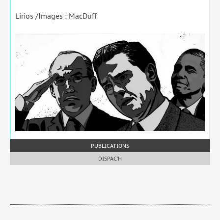
Lirios /​Images : MacDuff
PUBLICATIONS
DISPAC’H