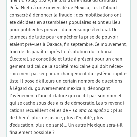
Peña Nieto à une uni­ver­si­té de Mexico, s’est d’abord
consa­cré à dénon­cer la fraude : des mobi­li­sa­tions ont
été déci­dées en assem­blées popu­laires et ont eu lieu
pour publier les preuves du men­songe élec­to­ral. Des
jour­nées de lutte pour empê­cher la prise de pou­voir
étaient pré­vues à Oaxaca, fin sep­tembre. Ce mou­ve­ment,
loin de dis­pa­raître après la réso­lu­tion du Tribunal
Électoral, se conso­lide et lutte à pré­sent pour un chan­
ge­ment radi­cal de la socié­té mexi­caine qui doit néces­
sai­re­ment pas­ser par un chan­ge­ment du sys­tème capi­ta­
liste. Il pose d’ailleurs un cer­tain nombre de ques­tions
à l’égard du gou­ver­ne­ment mexi­cain, dénon­çant
l’avènement d’une dic­ta­ture qui ne dit pas son nom et
qui se cache sous des airs de démo­cra­tie. Leurs reven­di­
ca­tions recueillent celles de «
La otra cam­paña
» : plus
de liber­té, plus de jus­tice, plus d’égalité, plus
d’éducation, plus de san­té… Un autre Mexique sera-t-il
fina­le­ment pos­sible ?