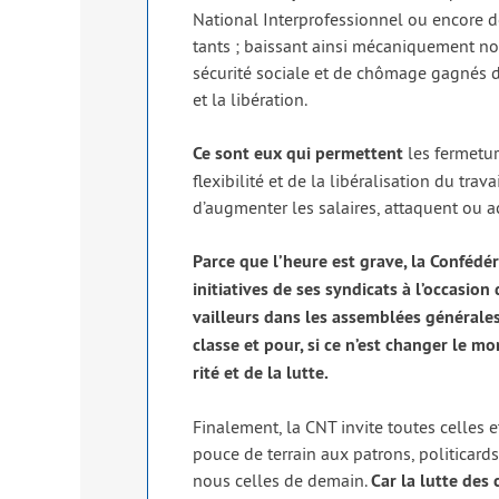
National Interprofessionnel ou encore des
tants ; bais­sant ain­si méca­ni­que­ment nos
sécu­ri­té sociale et de chô­mage gagnés d
et la libé­ra­tion.
Ce sont eux qui per­mettent
les fer­me­tu
flexi­bi­li­té et de la libé­ra­li­sa­tion du 
d’augmenter les salaires, attaquent ou ach
Parce que l’heure est grave, la Confédéra
ini­tia­tives de ses syn­di­cats à l’occasi
vailleurs dans les assem­blées géné­rales e
classe et pour, si ce n’est chan­ger le mo
ri­té et de la lutte.
Finalement, la CNT invite toutes celles 
pouce de ter­rain aux patrons, poli­ti­card
nous celles de demain.
Car la lutte des 