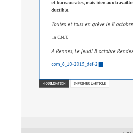
et bureau­crates, mais bien aux tra­vail
duc­tible
.
Toutes et tous en grève le 8 octobre
La C.N.T.
A Rennes, Le jeudi 8 octobre Rendez
com_8_10-2015_­def‑2
MOBILISATION
IMPRIMER L'ARTICLE