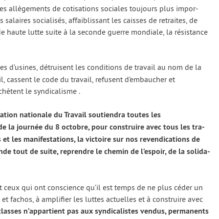
 allè­ge­ments de coti­sa­tions sociales tou­jours plus impor­
 salaires socia­li­sés, affai­blis­sant les caisses de retraites, de
e haute lutte suite à la seconde guerre mon­diale, la résis­tance
res d’usines, détruisent les condi­tions de tra­vail au nom de la
tra­vail, cassent le code du tra­vail, refusent d’embaucher et
ètent le syn­di­ca­lisme .
tion natio­nale du Travail sou­tien­dra toutes les
on de la jour­née du 8 octobre, pour construire avec tous les tra­
t les mani­fes­ta­tions, la vic­toire sur nos reven­di­ca­tions de
nde tout de suite, reprendre le che­min de l’espoir, de la soli­da­
et ceux qui ont conscience qu’il est temps de ne plus céder un
s et fachos, à ampli­fier les luttes actuelles et à construire avec
classes n’appartient pas aux syn­di­ca­listes ven­dus, per­ma­nents