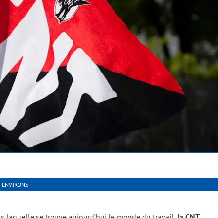
S ENVIRONS
ans laquelle se trouve aujourd’hui le monde du tra­vail,
la CNT