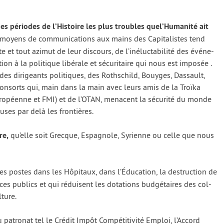
périodes de l’Histoire les plus troubles quel’Humanité ait
 moyens de com­mu­ni­ca­tions aux mains des Capitalistes tend
ente et tout azi­mut de leur dis­cours, de l’inéluctabilité des évé­ne­
n à la poli­tique libé­rale et sécu­ri­taire qui nous est impo­sée .
e des diri­geants poli­tiques, des Rothschild, Bouyges, Dassault,
consorts qui, main dans la main avec leurs amis de la Troïka
péenne et FMI) et de l’OTAN, menacent la sécu­ri­té du monde
euses par delà les fron­tières.
re,
qu’elle soit Grecque, Espagnole, Syrienne ou celle que nous
es postes dans les Hôpitaux, dans l’Éducation, la des­truc­tion de
r­vices publics et qui réduisent les dota­tions bud­gé­taires des col­
lture.
patro­nat tel le Crédit Impôt Compétitivité Emploi, l’Accord