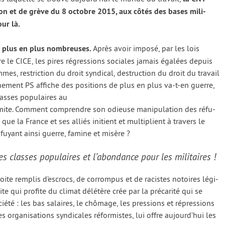
’action et de grève du 8 octobre 2015, aux côtés des bases mili­
our là.
de plus en plus nom­breuses.
Après avoir impo­sé, par les lois
 le CICE, les pires régres­sions sociales jamais éga­lées depuis
s, res­tric­tion du droit syn­di­cal, des­truc­tion du droit du tra­vail
r­ne­ment PS affiche des posi­tions de plus en plus va-t-en guerre,
classes popu­laires au
 limite. Comment com­prendre son odieuse mani­pu­la­tion des réfu­
ue la France et ses alliés ini­tient et mul­ti­plient à tra­vers le
uyant ain­si guerre, famine et misère ?
les classes populaires et l’abondance pour les militaires !
 droite rem­plis d’escrocs, de cor­rom­pus et de racistes notoires légi­
te qui pro­fite du cli­mat délé­tère crée par la pré­ca­ri­té qui se
ié­té : les bas salaires, le chô­mage, les pres­sions et répres­sions
 orga­ni­sa­tions syn­di­cales réfor­mistes, lui offre aujourd’hui les