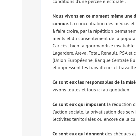
condi­tions d’une per­cée élec­to­rale .
Nous vivons en ce moment même une des 
connue.
La concen­tra­tion des médias et
à faire croire, par la répé­ti­tion per­ma­n
ments et du consen­te­ment de la popu­la­tio
Car c’est bien la gour­man­dise insa­tiabl
Lagardère, Areva, Total, Renault, PSA et 
(Union Européenne, Banque Centrale Euro
et oppressent les tra­vailleurs et tra­vaill
Ce sont eux les res­pon­sables de la misè
vivons toutes et tous ici au quo­ti­dien.
Ce sont eux qui imposent
la réduc­tion d
l’action sociale, la pri­va­ti­sa­tion des se
lec­ti­vi­tés ter­ri­to­riales ou encore de la cu
Ce sont eux qui donnent
des chèques au 