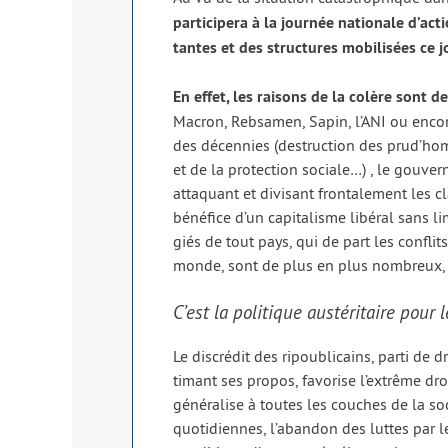
par­ti­ci­pe­ra à la jour­née natio­nale d
tantes et des struc­tures mobi­li­sées ce j
En effet, les rai­sons de la colère sont 
Macron, Rebsamen, Sapin, l’ANI ou encore
des décen­nies (des­truc­tion des prud’homme
et de la pro­tec­tion sociale…) , le gou­ve
atta­quant et divi­sant fron­ta­le­ment les 
béné­fice d’un capi­ta­lisme libé­ral sans
giés de tout pays, qui de part les conflits q
monde, sont de plus en plus nom­breux, f
C’est la politique austéritaire pour 
Le dis­cré­dit des ripou­bli­cains, par­ti de
ti­mant ses pro­pos, favo­rise l’extrême droi
géné­ra­lise à toutes les couches de la soc
quo­ti­diennes, l’abandon des luttes par les