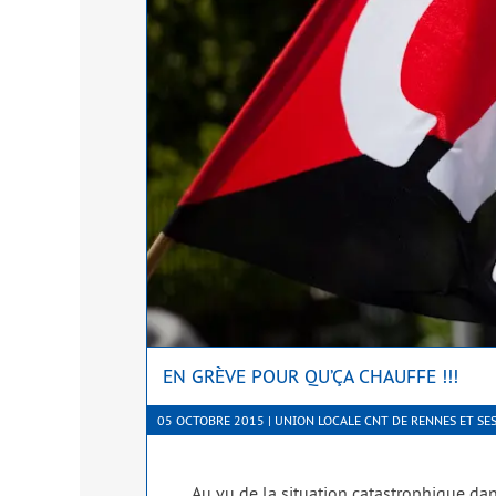
EN GRÈVE POUR QU’ÇA CHAUFFE !!!
05 OCTOBRE 2015 | UNION LOCALE CNT DE RENNES ET SE
Au vu de la situa­tion catas­tro­phique d