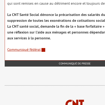
qui sont remises en cause au détri­ment encore et tou­jours des 
La CNT Santé Social dénonce la pré­ca­ri­sa­tion des sala­riés du p
sup­pres­sion de toutes les exo­né­ra­tions de coti­sa­tions socia
La CNT san­té social, demande la fin de la « base for­fai­taire 
une réflexion sur l’aide aux ménages et per­sonnes dépen­da
aux ser­vices à la per­sonne.
Communiqué fédé­ral
COMMUNIQUÉ DE PRESSE