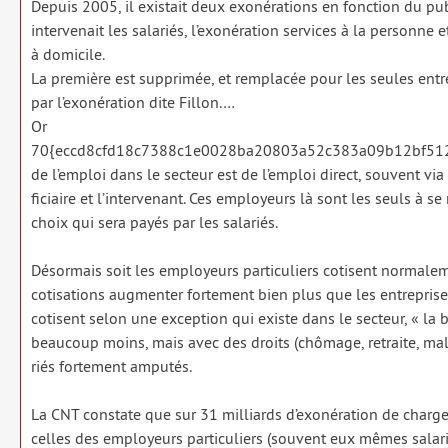
Depuis 2005, il exis­tait deux exo­né­ra­tions en fonc­tion du 
inter­ve­nait les sala­riés, l’exonération ser­vices à la per­sonne 
à domi­cile.
La pre­mière est sup­pri­mée, et rem­pla­cée pour les seules entre
par l’exonération dite Fillon.…
Or
70{eccd8cfd18c7388c1e0028ba20803a52c383a09b12bf51
de l’emploi dans le sec­teur est de l’emploi direct, sou­vent vi
fi­ciaire et l’intervenant. Ces employeurs là sont les seuls à se
choix qui sera payés par les sala­riés.
Désormais soit les employeurs par­ti­cu­liers cotisent nor­ma­le­
coti­sa­tions aug­men­ter for­te­ment bien plus que les entre­prise
cotisent selon une excep­tion qui existe dans le sec­teur, « la ba
beau­coup moins, mais avec des droits (chô­mage, retraite, mal
riés for­te­ment ampu­tés.
La CNT constate que sur 31 mil­liards d’exonération de charges
celles des employeurs par­ti­cu­liers (sou­vent eux mêmes sala­r