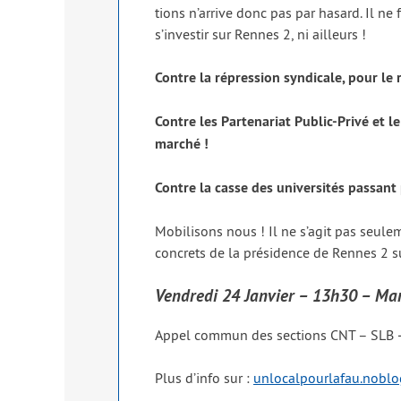
tions n’arrive donc pas par hasard. Il ne f
s’investir sur Rennes 2, ni ailleurs !
Contre la répres­sion syn­di­cale, pour le
Contre les Partenariat Public-Privé et l
mar­ché !
Contre la casse des uni­ver­si­tés pas­san
Mobilisons nous ! Il ne s’agit pas seule­m
concrets de la pré­si­dence de Rennes 2 su
Vendredi 24 Janvier – 13h30 – Man
Appel com­mun des sec­tions CNT – SLB ‑S
Plus d’info sur :
unlocalpourlafau.noblo