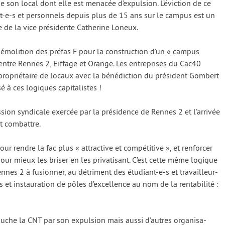
pe son local dont elle est mena­cée d’expulsion. L’éviction de ce
ant-e‑s et per­son­nels depuis plus de 15 ans sur le cam­pus est un
e de la vice pré­si­dente Catherine Loneux.
émo­li­tion des pré­fas F pour la construc­tion d’un « cam­pus
entre Rennes 2, Eiffage et Orange. Les entre­prises du Cac40
 pro­prié­taire de locaux avec la béné­dic­tion du pré­sident Gombert
é à ces logiques capi­ta­listes !
on syn­di­cale exer­cée par la pré­si­dence de Rennes 2 et l’arrivée
t com­battre.
endre la fac plus « attrac­tive et com­pé­ti­tive », et ren­for­cer
pour mieux les bri­ser en les pri­va­ti­sant. C’est cette même logique
nnes 2 à fusion­ner, au détri­ment des étu­diant-e‑s et tra­vailleur-
t ins­tau­ra­tion de pôles d’excellence au nom de la ren­ta­bi­li­té :
uche la CNT par son expul­sion mais aus­si d’autres orga­ni­sa­