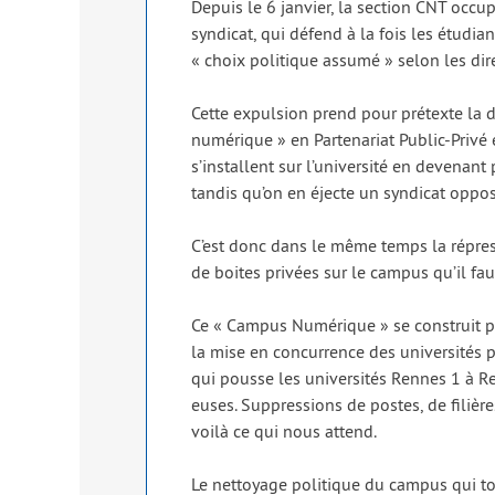
Depuis le 6 jan­vier, la sec­tion CNT occu
syn­di­cat, qui défend à la fois les étu­di
« choix poli­tique assu­mé » selon les dir
Cette expul­sion prend pour pré­texte la d
numé­rique » en Partenariat Public-Privé 
s’installent sur l’université en deve­nant
tan­dis qu’on en éjecte un syn­di­cat oppo­s
C’est donc dans le même temps la répres­si
de boites pri­vées sur le cam­pus qu’il fau
Ce « Campus Numérique » se construit pour r
la mise en concur­rence des uni­ver­si­tés 
qui pousse les uni­ver­si­tés Rennes 1 à Re
euses. Suppressions de postes, de filières e
voi­là ce qui nous attend.
Le net­toyage poli­tique du cam­pus qui to