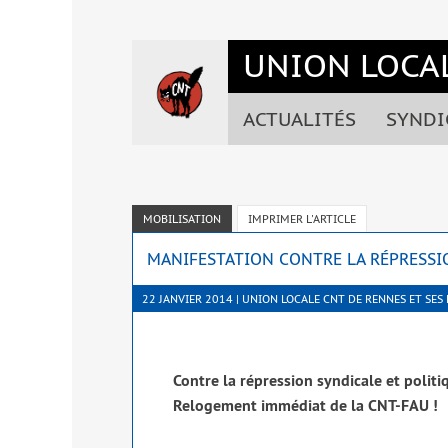
Accéder
Accéder
Accéder
Accéder
au
au
à
au
UNION LOCAL
menu
contenu
la
pied
du
principal
barre
de
site
de
latérale
page
ACTUALITÉS
SYNDI
la
de
page
la
page
MOBILISATION
IMPRIMER L'ARTICLE
MANIFESTATION CONTRE LA RÉPRESSIO
22 JANVIER 2014 | UNION LOCALE CNT DE RENNES ET SES
Contre la répres­sion syn­di­cale et poli­t
Relogement immé­diat de la CNT-FAU !