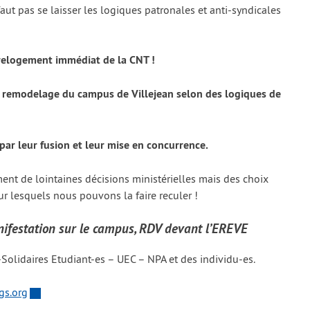
aut pas se lais­ser les logiques patro­nales et anti-syn­di­cales
 relo­ge­ment immé­diat de la CNT !
e remo­de­lage du cam­pus de Villejean selon des logiques de
t par leur fusion et leur mise en concur­rence.
ent de loin­taines déci­sions minis­té­rielles mais des choix
r les­quels nous pou­vons la faire recu­ler !
ifestation sur le campus, RDV devant l’EREVE
olidaires Etudiant-es – UEC – NPA et des indi­vi­du-es.
gs.org