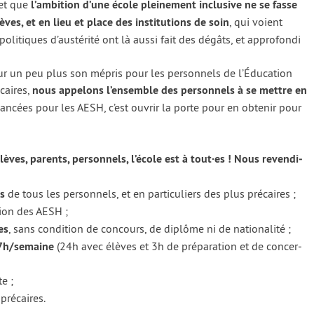
 et que
l’ambition d’une école plei­ne­ment inclu­sive ne se fasse
ves, et en lieu et place des ins­ti­tu­tions de soin
, qui voient
poli­tiques d’austérité ont là aus­si fait des dégâts, et appro­fon­di
ur un peu plus son mépris pour les per­son­nels de l’Éducation
­caires,
nous appe­lons l’ensemble des per­son­nels à se mettre en
an­cées pour les AESH, c’est ouvrir la porte pour en obte­nir pour
élèves, parents, per­son­nels, l’école est à tout·es !
Nous reven­di­
s
de tous les per­son­nels, et en par­ti­cu­liers des plus pré­caires ;
­tion des AESH ;
res
, sans condi­tion de concours, de diplôme ni de natio­na­li­té ;
27h/​semaine
(24h avec élèves et 3h de pré­pa­ra­tion et de concer­
te ;
pré­caires.