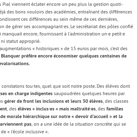
es Pial viennent écla­ter encore un peu plus la ges­tion quo­ti­
jà des bons vou­loirs des aca­dé­mies, entraî­nant des dif­fé­rences
­fon­dissent ces dif­fé­rences au sein même de ces der­nières,
on de gérer ses accompagnant·es. Le secré­ta­riat des pôles confié
ui man­quait encore, four­nis­sant à l’administration un·e petit·e
i sta­tut appro­prié.
g­men­ta­tions « his­to­riques » de 15 euros par mois, c’est des
? Blanquer pré­fère encore éco­no­mi­ser quelques cen­taines de
a­lo­ri­sa­tions.
 consta­tons tou·tes, quel que soit notre poste. Des élèves dont
ises en charge indi­gentes
sau­pou­drées quelques heures par
us
gérer de front les inclu­sions et leurs 30 élèves
, des classes
uent
, des
élèves « inclus·es » mais maltraité·es
, des
familles
de morale hié­rar­chique sur notre « devoir d’accueil » et la
 par­viennent pas
, on a une idée de la situa­tion concrète qui se
 de « l’école inclu­sive ».