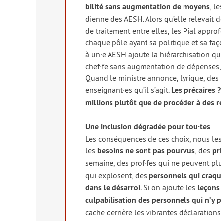
bi­li­té sans aug­men­ta­tion de moyens
, l
dienne des AESH. Alors qu’elle rele­vait dé
de trai­te­ment entre elles, les Pial appro
chaque pôle ayant sa poli­tique et sa faç
à un·e AESH ajoute la hié­rar­chi­sa­tion q
chef·fe sans aug­men­ta­tion de dépenses, n
Quand le ministre annonce, lyrique, des au
enseignant·es qu’il s’agit.
Les pré­caires 
mil­lions plu­tôt que de pro­cé­der à des rev
Une inclu­sion dégra­dée pour tou·tes
Les consé­quences de ces choix, nous les
les
besoins ne sont pas pour­vus
, des
pr
semaine, des prof·fes qui ne peuvent pl
qui explosent, des
per­son­nels qui craq
dans le désar­roi
. Si on ajoute les
leçons 
culpa­bi­li­sa­tion des per­son­nels qui n’y
cache der­rière les vibrantes décla­ra­tions