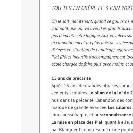
TOU·TES EN GRÈVE LE 3 JUIN 2021
On le sait main­te­nant, quand ce gou­ver­ne­
à la poli­tique qui va avec. Les grands dis­cours
pas démen­ti cette logique. Aux envo­lées sur la
accom­pa­gne­ment au plus près de ses besoi
d’élèves en situa­tion de han­di­cap), aggra­vé
Pial (Pôles inclu­sifs d’accompagnement loca­li
école char­gée de faire plus avec moins, et s
15 ans de pré­ca­ri­té
Après 15 ans de grandes phrases sur « l’ac
se­ments sco­laires,
le bilan de la loi de
nus dans la pré­ca­ri­té. L’abandon des c
mar­qué de grande avan­cée.
Les salaires
jours aus­si fra­gile, et
la recon­nais­sance
i
La mise en place des Pial
, quant à elle, 
par Blanquer. Parfait résu­mé d’une poli­