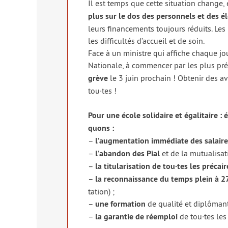
Il est temps que cette situa­tion change,
plus sur le dos des per­son­nels et des élè
leurs finan­ce­ments tou­jours réduits. Les 
les dif­fi­cul­tés d’accueil et de soin.
Face à un ministre qui affiche chaque jo
Nationale, à com­men­cer par les plus pré
grève
le 3 juin pro­chain ! Obtenir des av
tou·tes !
Pour une école soli­daire et éga­li­taire : 
quons :
–
l’augmentation immé­diate des salaire
–
l’abandon des Pial
et de la mutua­li­sa
–
la titu­la­ri­sa­tion de tou·tes les pré­cai
–
la recon­nais­sance du temps plein à 
ta­tion) ;
–
une for­ma­tion
de qua­li­té et diplô­man
–
la garan­tie de réem­ploi
de tou·tes les 