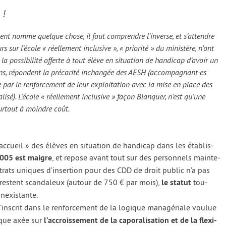
 !
ment nomme quelque chose, il faut com­prendre l’inverse, et s’attendre
 sur l’école « réel­le­ment inclu­sive », « prio­ri­té » du minis­tère, n’ont
 pos­si­bi­li­té offerte à tout élève en situa­tion de han­di­cap d’avoir un
ns, répondent la pré­ca­ri­té inchan­gée des AESH (accompagnant·es
e par le ren­for­ce­ment de leur exploi­ta­tion avec la mise en place des
­sé). L’école « réel­le­ment inclu­sive » façon Blanquer, n’est qu’une
ur­tout à moindre coût.
cueil » des élèves en situa­tion de han­di­cap dans les éta­blis­
 2005 est maigre
, et repose avant tout sur des per­son­nels main­te­
ontrats uniques d’insertion pour des CDD de droit public n’a pas
res­tent scan­da­leux (autour de 750 € par mois),
le sta­tut
tou­
nexis­tante.
s’inscrit dans le ren­for­ce­ment de la logique mana­gé­riale vou­lue
tique axée sur
l’accroissement de la capo­ra­li­sa­tion et de la flexi­