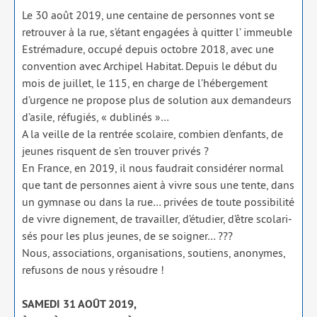
Le 30 août 2019, une cen­taine de per­sonnes vont se
retrou­ver à la rue, s’étant enga­gées à quit­ter l’ immeuble
Estrémadure, occu­pé depuis octobre 2018, avec une
conven­tion avec Archipel Habitat. Depuis le début du
mois de juillet, le 115, en charge de l’hébergement
d’urgence ne pro­pose plus de solu­tion aux deman­deurs
d’asile, réfu­giés, « dubli­nés »…
A la veille de la ren­trée sco­laire, com­bien d’enfants, de
jeunes risquent de s’en trou­ver pri­vés ?
En France, en 2019, il nous fau­drait consi­dé­rer nor­mal
que tant de per­sonnes aient à vivre sous une tente, dans
un gym­nase ou dans la rue… pri­vées de toute pos­si­bi­li­té
de vivre digne­ment, de tra­vailler, d’étudier, d’être sco­la­ri­
sés pour les plus jeunes, de se soi­gner… ???
Nous, asso­cia­tions, orga­ni­sa­tions, sou­tiens, ano­nymes,
refu­sons de nous y résoudre !
SAMEDI 31 AOÛT 2019,