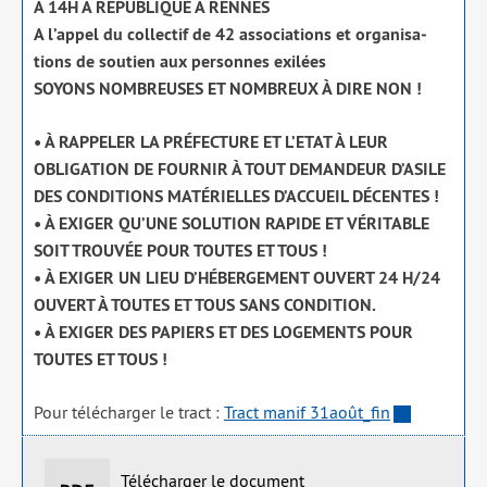
À 14H À REPUBLIQUE À RENNES
A l’appel du col­lec­tif de 42 asso­cia­tions et orga­ni­sa­
tions de sou­tien aux per­sonnes exi­lées
SOYONS NOMBREUSES ET NOMBREUX À DIRE NON !
• À RAPPELER LA PRÉFECTURE ET L’ETAT À LEUR
OBLIGATION DE FOURNIR À TOUT DEMANDEUR D’ASILE
DES CONDITIONS MATÉRIELLES D’ACCUEIL DÉCENTES !
• À EXIGER QU’UNE SOLUTION RAPIDE ET VÉRITABLE
SOIT TROUVÉE POUR TOUTES ET TOUS !
• À EXIGER UN LIEU D’HÉBERGEMENT OUVERT 24 H/​24
OUVERT À TOUTES ET TOUS SANS CONDITION.
• À EXIGER DES PAPIERS ET DES LOGEMENTS POUR
TOUTES ET TOUS !
Pour télé­char­ger le tract :
Tract manif 31août_​fin
Télécharger le document