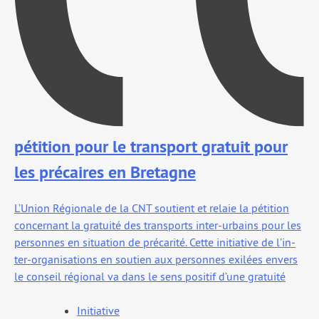
pétition pour le transport gratuit pour
les précaires en Bretagne
L’Union Régionale de la CNT sou­tient et relaie la péti­tion
concer­nant la gra­tui­té des trans­ports inter-urbains pour les
per­sonnes en situa­tion de pré­ca­ri­té. Cette ini­tia­tive de l’in­
ter-orga­ni­sa­tions en sou­tien aux per­sonnes exi­lées envers
le conseil régio­nal va dans le sens posi­tif d’une gra­tui­té
Initiative