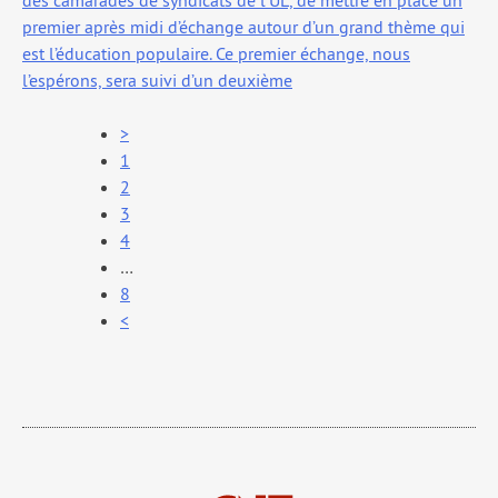
des cama­rades de syn­di­cats de l’UL, de mettre en place un
pre­mier après midi d’échange autour d’un grand thème qui
est l’éducation popu­laire. Ce pre­mier échange, nous
l’espérons, sera sui­vi d’un deuxième
>
1
2
3
4
…
8
<