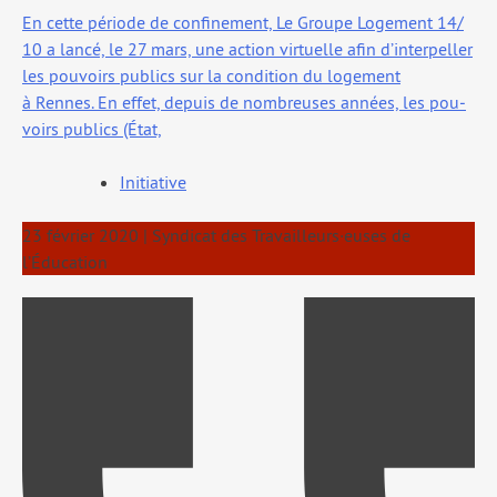
En cette période de confi­ne­ment, Le Groupe Logement 14/​
10 a lan­cé, le 27 mars, une action vir­tuelle afin d’in­ter­pel­ler
les pou­voirs publics sur la condi­tion du loge­ment
à Rennes. En effet, depuis de nom­breuses années, les pou­
voirs publics (État,
Initiative
23 février 2020
|
Syndicat des Travailleurs·euses de
l’Éducation