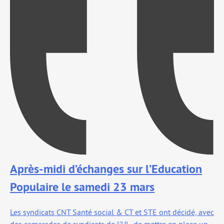
Après-midi d’échanges sur l’Education
Populaire le samedi 23 mars
Les syn­di­cats CNT Santé social & CT et STE ont déci­dé, avec