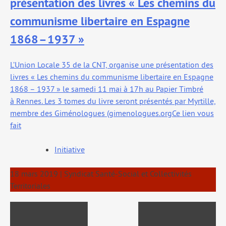
présentation des livres « Les chemins du
communisme libertaire en Espagne
1868 – 1937 »
L’Union Locale 35 de la CNT, orga­nise une pré­sen­ta­tion des
livres « Les che­mins du com­mu­nisme liber­taire en Espagne
1868 – 1937 » le same­di 11 mai à 17h au Papier Timbré
à Rennes. Les 3 tomes du livre seront pré­sen­tés par Myrtille,
membre des Giménologues (gimenologues.orgCe lien vous
fait
Initiative
18 mars 2019
|
Syndicat Santé-Social et Collectivités
Territoriales