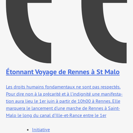
Étonnant Voyage de Rennes à St Malo
Les droits humains fon­da­men­taux ne sont pas res­pec­tés.
Pour dire non à la pré­ca­ri­té et à l’indignité une mani­fes­ta­
tion aura lieu le 1er juin à par­tir de 10h00 à Rennes. Elle
mar­que­ra le lan­ce­ment d’une marche de Rennes à Saint-
Malo le long du canal d’Ille-et-Rance entre le 1er
Initiative