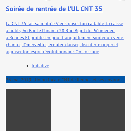
Soirée de rentrée de l’UL CNT 35
La CNT 35 fait sa ren­trée Viens poser ton car­table, ta caisse
à outils, Au Bar Le Panama 28 Rue Bigot de Préameneu
à Rennes Et pro­­fite-en pour tran­quille­ment siro­ter un verre,
chan­ter, t’émerveiller, écou­ter, dan­ser, dis­cu­ter, man­ger et
aigui­ser ton esprit révo­lu­tion­naire. On s’occupe
Initiative
23 mai 2019
|
Union locale CNT de Rennes et ses environs